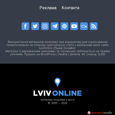
Реклама
Контакти
Використання матеріалів можливе при відкритому для індексування
гіперпосиланні на сторінку оригінальної статті з вказанням імені сайту
LvivOnline (Львів Онлайн).
Матеріал з маркуванням «реклама» та «промоція» публікується на правах
реклами. Працює на
WordPress
|
Увійти
| запитів: 64, секунд: 0,220
путівник подіями у місті
© 2009 — 2024