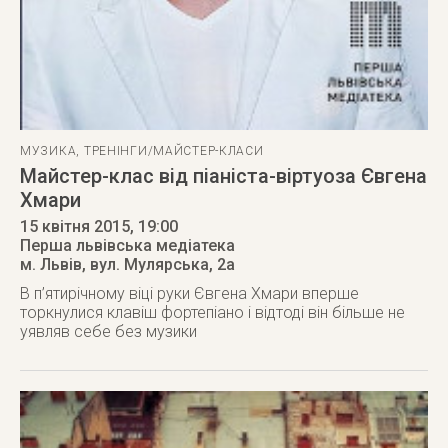
МУЗИКА
,
ТРЕНІНГИ/МАЙСТЕР-КЛАСИ
Майстер-клас від піаніста-віртуоза Євгена
Хмари
15 квітня 2015
, 19:00
Перша львівська медіатека
м. Львів
,
вул. Мулярська, 2а
В п’ятирічному віці руки Євгена Хмари вперше
торкнулися клавіш фортепіано і відтоді він більше не
уявляв себе без музики