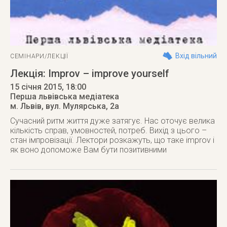
Вхід вільний
СЕМІНАРИ/ЛЕКЦІЇ
Лекція: Improv – improve yourself
15 січня 2015
, 18:00
Перша львівська медіатека
м. Львів
,
вул. Мулярська, 2а
Сучасний ритм життя дуже затягує. Нас оточує велика
кількість справ, умовностей, потреб. Вихід з цього –
стан імпровізації. Лектори розкажуть, що таке improv і
як воно допоможе Вам бути позитивними