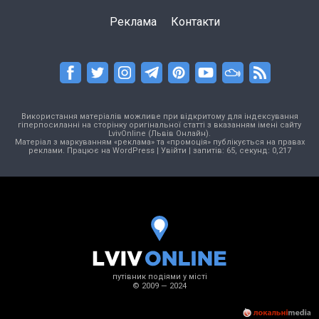
Реклама
Контакти
Використання матеріалів можливе при відкритому для індексування
гіперпосиланні на сторінку оригінальної статті з вказанням імені сайту
LvivOnline (Львів Онлайн).
Матеріал з маркуванням «реклама» та «промоція» публікується на правах
реклами. Працює на
WordPress
|
Увійти
| запитів: 65, секунд: 0,217
путівник подіями у місті
© 2009 — 2024