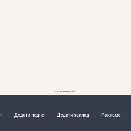
РЕКЛАМА НА САЙТІ
т
Додати подію
Додати заклад
Реклама