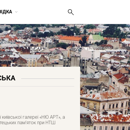
ВІДКА
СЬКА
 київської галереї «НЮ АРТ», а
стецьких пам’яток при НТШ