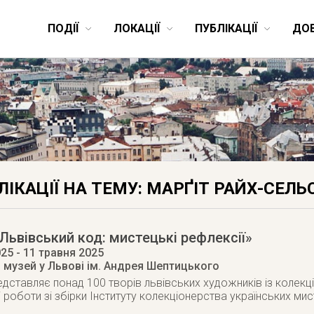
ПОДІЇ
ЛОКАЦІЇ
ПУБЛІКАЦІЇ
ДО
ЛІКАЦІЇ НА ТЕМУ: МАРҐІТ РАЙХ-СЕЛЬ
Львівський код: мистецькі рефлексії»
025
- 11 травня 2025
 музей у Львові ім. Андрея Шептицького
дставляє понад 100 творів львівських художників із колекції
 роботи зі збірки Інституту колекціонерства українських ми