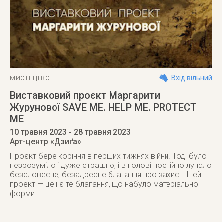
Вхід вільний
МИСТЕЦТВО
Виставковий проєкт Маргарити
Журунової SAVE ME. HELP ME. PROTECT
ME
10 травня 2023
- 28 травня 2023
Арт-центр «Дзиґа»
Проєкт бере коріння в перших тижнях війни. Тоді було
незрозуміло і дуже страшно, і в голові постійно лунало
безсловесне, безадресне благання про захист. Цей
проект — це і є те благання, що набуло матеріальної
форми