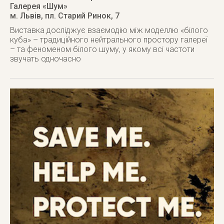
Галерея «Шум»
м. Львів
,
пл. Старий Ринок, 7
Виставка досліджує взаємодію між моделлю «білого
куба» – традиційного нейтрального простору галереї
– та феноменом білого шуму, у якому всі частоти
звучать одночасно