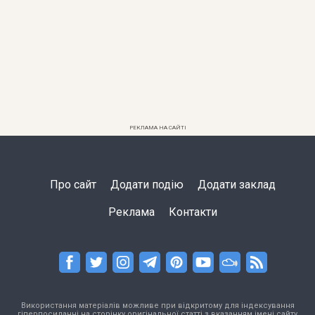
РЕКЛАМА НА САЙТІ
Про сайт
Додати подію
Додати заклад
Реклама
Контакти
Використання матеріалів можливе при відкритому для індексування
гіперпосиланні на сторінку оригінальної статті з вказанням імені сайту