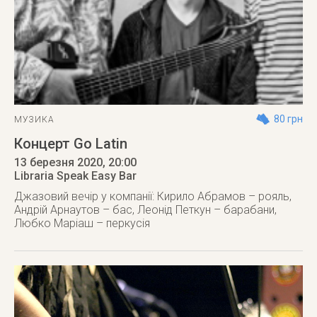
80 грн
МУЗИКА
Концерт Go Latin
13 березня 2020
, 20:00
Libraria Speak Easy Bar
Джазовий вечір у компанії: Кирило Абрамов – рояль,
Андрій Арнаутов – бас, Леонід Петкун – барабани,
Любко Маріаш – перкусія