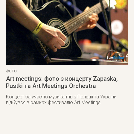
ФОТО
Art meetings: фото з концерту Zapaska,
Pustki та Art Meetings Orchestra
Концерт за участю музикантів з Польщі та України
відбувся в рамках фестивалю
Art Meetings