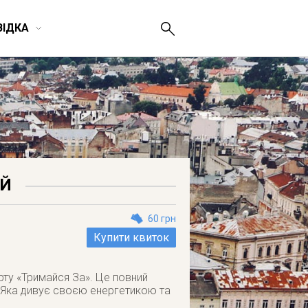
ВІДКА
ОЙ
60 грн
Купити квиток
урту «Тримайся За». Це повний
а, Яка дивує своєю енергетикою та