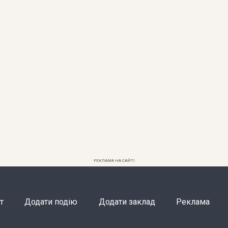
РЕКЛАМА НА САЙТІ
т
Додати подію
Додати заклад
Реклама