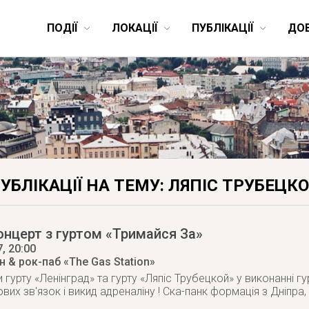
ПОДІЇ
ЛОКАЦІЇ
ПУБЛІКАЦІЇ
ДО
УБЛІКАЦІЇ НА ТЕМУ: ЛЯПІС ТРУБЕЦК
онцерт з гуртом «Тримайся За»
7
, 20:00
 & рок-паб «The Gas Station»
и гурту «Ленінград» та гурту «Ляпіс Трубецкой» у виконанні г
вих зв'язок і викид адреналіну ! Ска-панк формація з Дніпр