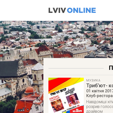
П
МУЗИКА
Триб’ют- к
01 квітня 201
Клуб-ресторан
Навідоміші хіт
розрив голосо
драйвом