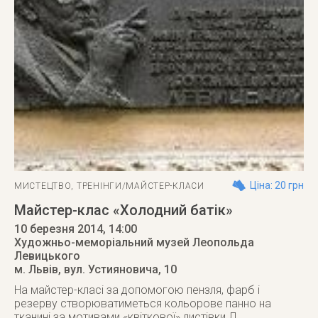
Ціна: 20 грн
МИСТЕЦТВО
,
ТРЕНІНГИ/МАЙСТЕР-КЛАСИ
Майстер-клас «Холодний батік»
10 березня 2014
, 14:00
Художньо-меморіальний музей Леопольда
Левицького
м. Львів
,
вул. Устияновича, 10
На майстер-класі за допомогою пензля, фарб і
резерву створюватиметься кольорове панно на
тканині за мотивами «квіткової» листівки Л.