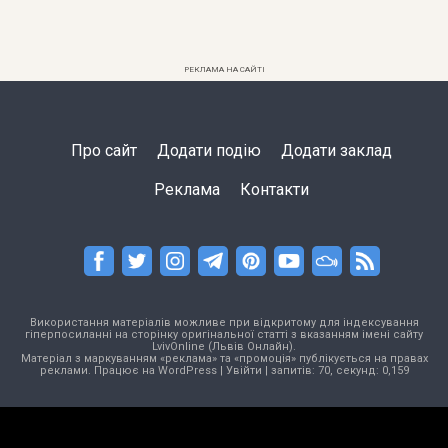
РЕКЛАМА НА САЙТІ
Про сайт
Додати подію
Додати заклад
Реклама
Контакти
Використання матеріалів можливе при відкритому для індексування
гіперпосиланні на сторінку оригінальної статті з вказанням імені сайту
LvivOnline (Львів Онлайн).
Матеріал з маркуванням «реклама» та «промоція» публікується на правах
реклами. Працює на
WordPress
|
Увійти
| запитів: 70, секунд: 0,159