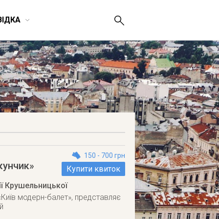
ВІДКА
150 - 700 грн
кунчик»
Купити квиток
ії Крушельницької
«Київ модерн-балет», представляє
й