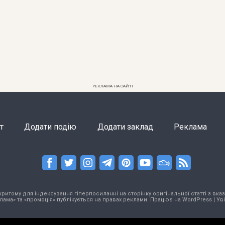
РЕКЛАМА НА САЙТІ
т
Додати подію
Додати заклад
Реклама
тому для індексування гіперпосиланні на сторінку оригінальної статті з вказа
лама» та «промоція» публікується на правах реклами. Працює на
WordPress
|
Ув