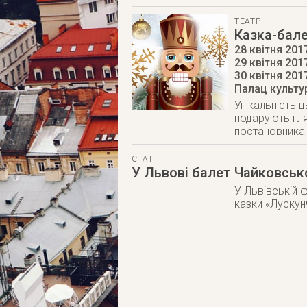
ТЕАТР
Казка-бал
28 квітня 2017
29 квітня 2017
30 квітня 201
Палац культур
Унікальність 
подарують гля
постановника 
СТАТТІ
У Львові балет Чайковськ
У Львівській 
казки «Лускун