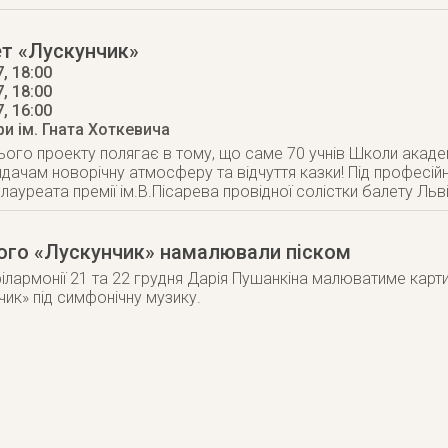
ет «Лускунчик»
, 18:00
, 18:00
7
, 16:00
и ім. Гната Хоткевича
цього проекту полягає в тому, що саме 70 учнів Школи акад
дачам новорічну атмосферу та відчуття казки! Під професі
лауреата премії ім.В.Пісарева провідної солістки балету Льві
ого «Лускунчик» намалювали піском
філармонії 21 та 22 грудня Дарія Пушанкіна малюватиме карти
чик» під симфонічну музику.