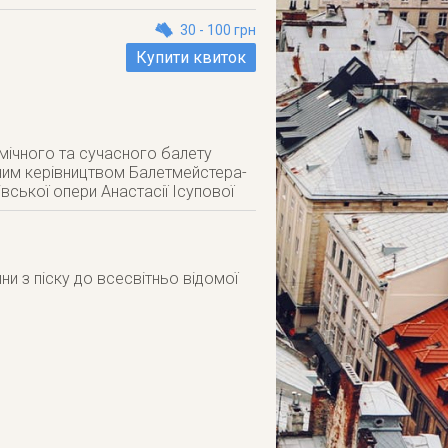
30 - 100 грн
Купити квиток
емічного та сучасного балету
йним керівництвом Балетмейстера-
вської опери Анастасії Ісупової
ни з піску до всесвітньо відомої