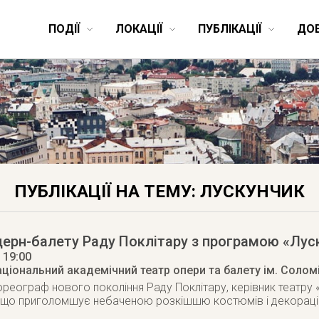
ПОДІЇ
ЛОКАЦІЇ
ПУБЛІКАЦІЇ
ДО
ПУБЛІКАЦІЇ НА ТЕМУ: ЛУСКУНЧИК
ерн-балету Раду Поклітару з програмою «Лус
, 19:00
аціональний академічний театр опери та балету ім. Солом
ореограф нового покоління Раду Поклітару, керівник театру 
, що приголомшує небаченою розкішшю костюмів і декораці