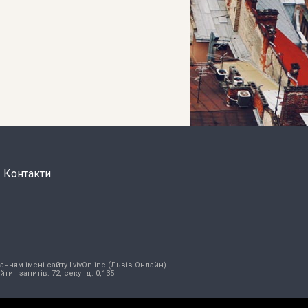
Контакти
нням імені сайту LvivOnline (Львів Онлайн).
ійти
| запитів: 72, секунд: 0,135