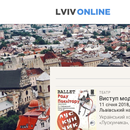
ТЕАТР
Виступ мод
11 січня 2018
Львівський н
Український х
«Лускунчика»