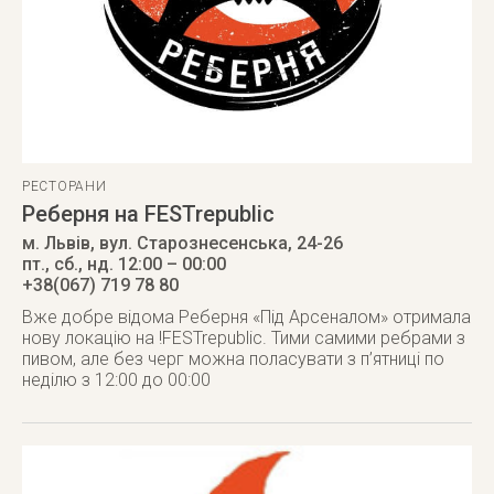
РЕСТОРАНИ
Реберня на FESTrepublic
м. Львів
,
вул. Старознесенська, 24-26
пт., сб., нд. 12:00 – 00:00
+38(067) 719 78 80
Вже добре відома Реберня «Під Арсеналом» отримала
нову локацію на !FESTrepublic. Тими самими ребрами з
пивом, але без черг можна поласувати з п’ятниці по
неділю з 12:00 до 00:00