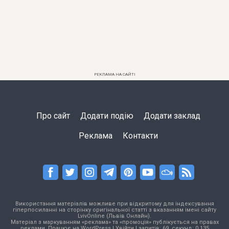
РЕКЛАМА НА САЙТІ
Про сайт
Додати подію
Додати заклад
Реклама
Контакти
Використання матеріалів можливе при відкритому для індексування
гіперпосиланні на сторінку оригінальної статті з вказанням імені сайту
LvivOnline (Львів Онлайн).
Матеріал з маркуванням «реклама» та «промоція» публікується на правах
реклами. Працює на
WordPress
|
Увійти
| запитів: 69, секунд: 0,135