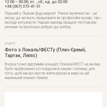
12:00 – 00:00, пт. , сб., нд. до 02:00
+38 (067) 373-41-51
Перший у Львові фуд-маркет. Ринок вуличної їжі - це
місце, де можуть працювати як професійні кухарі, так і
молоді ентузіасти. Наразі заклад працює тестовому
режимі та пропонує ребра і до ребер
СТАТТІ
Фото з Локаль!ФЕСТу (Плач Єремії,
Тартак, Ляпіс)
Вчора гучно відгримів концерт Локаль!ФЕСТ на якому
було зруйновано усі кордони в наших головах, для
того, щоб ми всi могли жити разом в мирi на цiй
маленькiй планетi Земля.