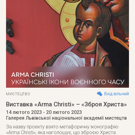
Вхід вільний
МИСТЕЦТВО
Виставка «Arma Christi» – «Зброя Христа»
14 лютого 2023
- 20 лютого 2023
Галерея Львівської національної академії мистецтв
За назву проекту взято метафоричну іконографію
«Arma Christi», яка наголошує, що зброєю Христа