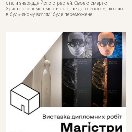
стали знаряддя Його страстей. Своєю смертю
Христос переміг смерть і зло; це дає певність, що зло
в будь-якому вигляді буде переможене