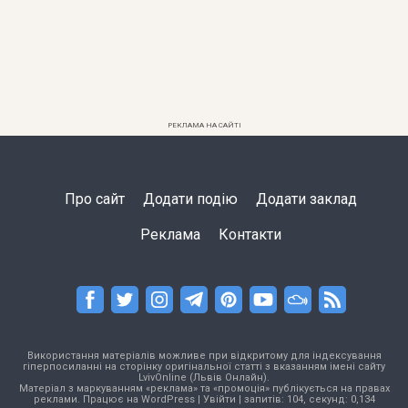
РЕКЛАМА НА САЙТІ
Про сайт
Додати подію
Додати заклад
Реклама
Контакти
Використання матеріалів можливе при відкритому для індексування
гіперпосиланні на сторінку оригінальної статті з вказанням імені сайту
LvivOnline (Львів Онлайн).
Матеріал з маркуванням «реклама» та «промоція» публікується на правах
реклами. Працює на
WordPress
|
Увійти
| запитів: 104, секунд: 0,134