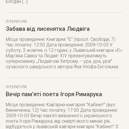
Богдан […]
ЛІТЕРАТУРА
Забава від лисенятка Людвіга
Місце проведення: Книгарня “Є” (просп. Свободи, 7)
Час початку: 12:00 Дата проведення: 2009-10-03 У
суботу, 3 жовтня, о 12 годині, у Львівській книгарні «Є»
Мар’яна Савка та Людвіг XIV презентуватимуть
суперновинку „Людвігові Хитрому – ура, ура, ура!”
сучасного шведського автора Яна-Улофа Екгольма.
ЛІТЕРАТУРА
Вечір пам’яті поета Ігоря Римарука
Місце проведення: Кав’ярня-книгарня “Кабінет” (вул.
Винниченка, 12) Час початку: 17:00 Дата проведення:
2009-10-03 Вечір пам’яті визначного українського
поета Ігоря Римарука, від смерті якого минає рік,
відбудеться у львівській кав’ярні-книгарні “Кабінет” 3