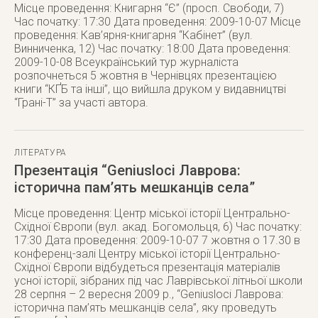
Місце проведення: Книгарня “Є” (просп. Свободи, 7)
Час початку: 17:30 Дата проведення: 2009-10-07 Місце
проведення: Кав’ярня-книгарня “Кабінет” (вул.
Винниченка, 12) Час початку: 18:00 Дата проведення:
2009-10-08 Всеукраїнський тур журналіста
розпочнеться 5 жовтня в Чернівцях презентацією
книги “КҐБ та інші”, що вийшла друком у видавництві
“Грані-Т” за участі автора.
ЛІТЕРАТУРА
Презентація “Geniusloci Лаврова:
історична пам’ять мешканців села”
Місце проведення: Центр міської історії Центрально-
Східної Європи (вул. акад. Богомольця, 6) Час початку:
17:30 Дата проведення: 2009-10-07 7 жовтня о 17.30 в
конференц-залі Центру міської історії Центрально-
Східної Європи відбудеться презентація матеріалів
усної історії, зібраних під час Лаврівської літньої школи
28 серпня – 2 вересня 2009 р., “Geniusloci Лаврова:
історична пам’ять мешканців села”, яку проведуть