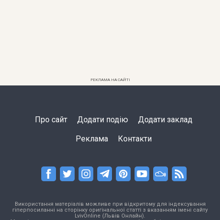
РЕКЛАМА НА САЙТІ
Про сайт
Додати подію
Додати заклад
Реклама
Контакти
Використання матеріалів можливе при відкритому для індексування
гіперпосиланні на сторінку оригінальної статті з вказанням імені сайту
LvivOnline (Львів Онлайн).