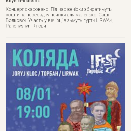
Клуб «Picasso»
Концерт скасовано. Під час вечірки збиратимуть
кошти на пересадку печінки для маленької Саші
Волкової. Участь у вечірці візьмуть гурти LIRWAK,
Panchyshyn і Яґоди