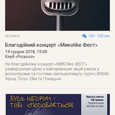
100 - 150 грн
МУЗИКА
Благодійний концерт «Микоlike Фест»
19 грудня 2018
, 19:00
Клуб «Picasso»
На благодійному концерті «МИКОlike ФЕСТ»
yзавершення однієї з найчарівніших акцій разом з
волонтерами та гостями святкуватимуть гурти LIRWAK,
Хрущі, Troye Zillia та Покидьки