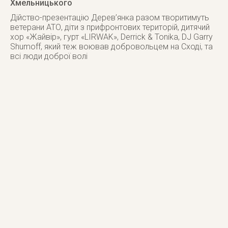
Хмельницького
Дійство-презентацію Дерев’янка разом творитимуть
ветерани АТО, діти з прифронтових територій, дитячий
хор «Жайвір», гурт «LIRWAK», Derrick & Tonika, DJ Garry
Shumoff, який теж воював добровольцем на Сході, та
всі люди доброї волі