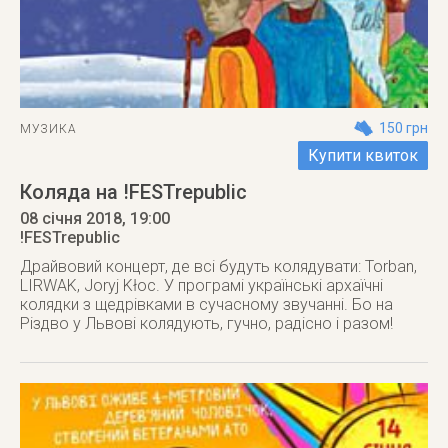
150 грн
МУЗИКА
Купити квиток
Коляда на !FESTrepublic
08 січня 2018
, 19:00
!FESTrepublic
Драйвовий концерт, де всі будуть колядувати: Torban,
LIRWAK, Joryj Kłoc. У програмі українські архаїчні
колядки з щедрівками в сучасному звучанні. Бо на
Різдво у Львові колядують, гучно, радісно і разом!