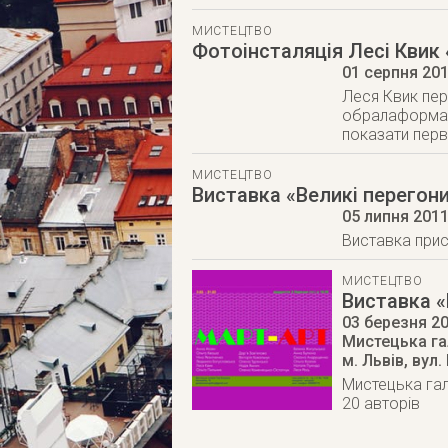
МИСТЕЦТВО
Фотоінсталяція Лесі Квик
01 серпня 20
Леся Квик пер
обралаформат 
показати перв
МИСТЕЦТВО
Виставка «Великі перегон
05 липня 201
Виставка прис
МИСТЕЦТВО
Виставка 
03 березня 2
Мистецька га
м. Львів
,
вул.
Мистецька гал
20 авторів