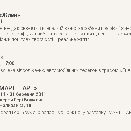
 «Живи»
11
еповідає сюжети, які впали їй в око, засобами графіки і жи
фотографії, як найбільш дистанційований від свого творчог
існий поштовх творчості – реальне життя.
и»
1
, 17:00
вячена відродженню автомобільних перегонів трасою «Льві
«МАРТ – АРТ»
011
- 31 березня 2011
лерея Гері Боумена
 Наливайка, 18
ерея Гері Боумена запрошує на жіночу виставку “МАРТ – АРТ