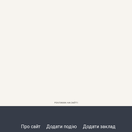
РЕКЛАМА НА САЙТІ
Про сайт
Додати подію
Додати заклад