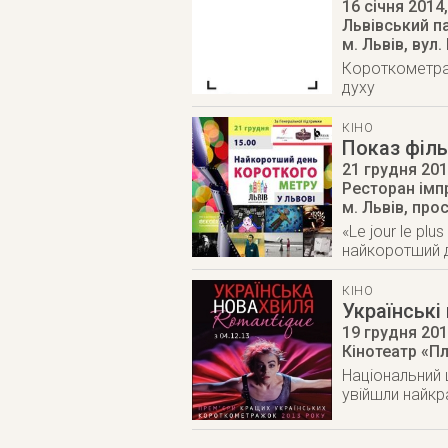
16 січня 2014
Львівський п
м. Львів
,
вул.
Короткометраж
духу
КІНО
Показ філь
21 грудня 20
Ресторан імп
м. Львів
,
прос
«Le jour le p
найкоротший де
КІНО
Українські
19 грудня 20
Кінотеатр «П
Національний 
увійшли найкр