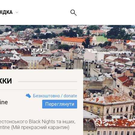
ВІДКА
ЖКИ
Безкоштовно / donate
ine
Переглянути
естонського Black Nights та інших,
tine (Мій прекрасний карантин)