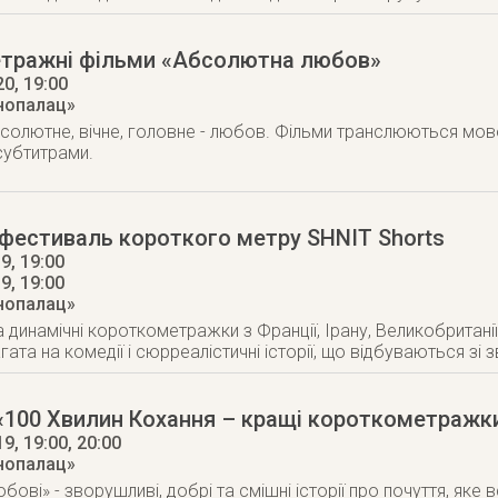
тражні фільми «Абсолютна любов»
20
, 19:00
інопалац»
солютне, вічне, головне - любов. Фільми транслюються мово
субтитрами.
 фестиваль короткого метру SHNIT Shorts
9, 19:00
19
, 19:00
інопалац»
динамічні короткометражки з Франції, Ірану, Великобританії,
гата на комедії і сюрреалістичні історії, що відбуваються зі
«100 Хвилин Кохання – кращі короткометражк
19
, 19:00, 20:00
інопалац»
бові» - зворушливі, добрі та смішні історії про почуття, яке 