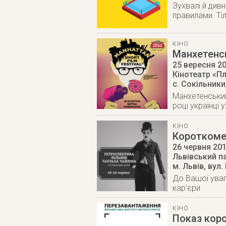
Зухвалі й див
правилами. Ті
КІНО
Манхетенс
25 вересня 2
Кінотеатр «П
с. Сокільники
Манхетенський
році українці
КІНО
Короткомет
26 червня 20
Львівський п
м. Львів
,
вул.
До Вашої уваг
кар'єри
КІНО
Показ кор