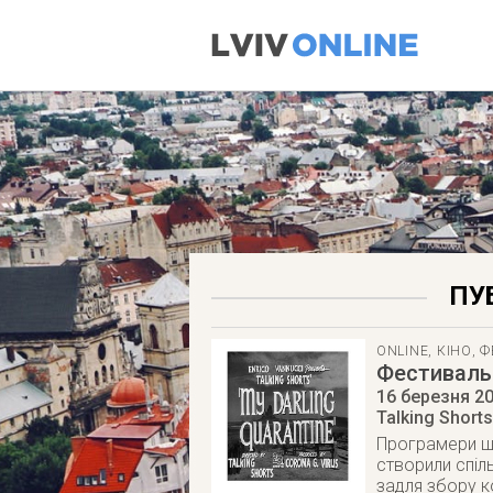
ПУ
ONLINE
,
КІНО
,
Ф
Фестиваль 
16 березня 2
Talking Shorts
Програмери щор
створили спіл
задля збору к