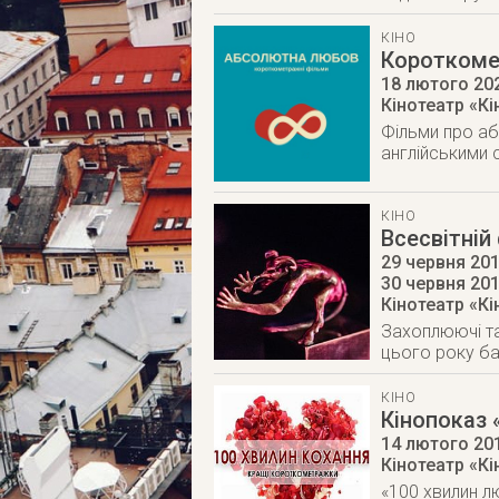
КІНО
Короткоме
18 лютого 20
Кінотеатр «К
Фільми про аб
англійськими 
КІНО
Всесвітній
29 червня 201
30 червня 20
Кінотеатр «К
Захоплюючі та 
цього року ба
КІНО
Кінопоказ 
14 лютого 20
Кінотеатр «К
«100 хвилин лю