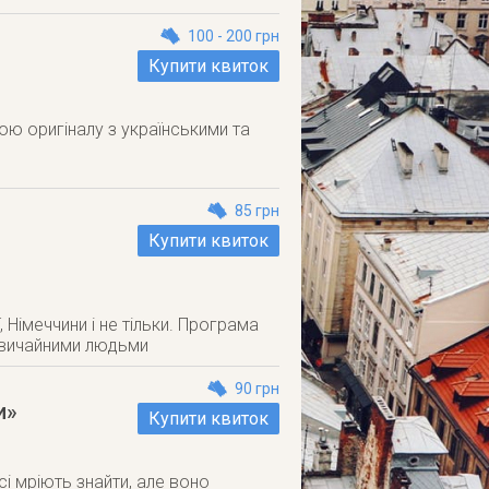
100 - 200 грн
Купити квиток
ю оригіналу з українськими та
85 грн
Купити квиток
 Німеччини і не тільки. Програма
 звичайними людьми
90 грн
и»
Купити квиток
всі мріють знайти, але воно