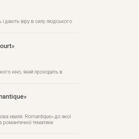
 і дають віру в силу людського
ourt»
ного кіно, який проходить в
mantique»
ва хвиля. Romantique» до якої
в романтичної тематики