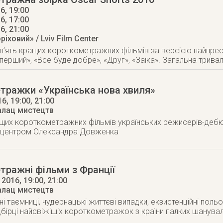
6, 19:00
6, 17:00
16
, 21:00
ріховий» / Lviv Film Center
- п’ять кращих короткометражних фільмів за версією найпрест
перший», «Все буде добре», «Друг», «Заїка». Загальна тривал
тражки «Українська нова хвиля»
16
, 19:00, 21:00
алац мистецтв
щих короткометражних фільмів українських режисерів-дебю
 центром Олександра Довженка
ражні фільми з Франції
 2016
, 19:00, 21:00
алац мистецтв
і таємниці, чудернацькі життєві випадки, екзистенційні польо
ідбірці найсвіжішіх короткометражок з країни палких шанувал