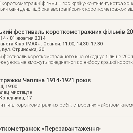
ні короткометражні фільми – про країну-континент, котра хоч
льки один день підбірка австралійських короткометражок від
ький фестиваль короткометражних фільмів 2
014
- 01 жовтня 2014
ланета Кіно-IMAX»
. Сеанси: 11:00, 14:30, 17:30
,
вул. Стрийська, 30
 фестиваль короткометражного кіно об’єднує більше 200 тис.
 уже увосьме зможуть приєднатися до вибору кращої корот
ражки Чапліна 1914-1921 років
14
, 19:00
алац мистецтв
 Коперника, 17
и п’ять короткометражних робіт, створених майстром кіне
откометражок «Перезавантаження»