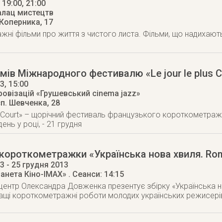
, 19:00, 21:00
алац мистецтв
 Коперника, 17
ні фільми про життя з чистого листа. Фільми, що надихають
мів Міжнародного фестивалю «Le jour le plus C
13
, 15:00
ровізацій «Грушевський cinema jazz»
п. Шевченка, 28
lus Court» – щорічний фестиваль французького короткометраж
нь у році, - 21 грудня
 короткометражки «Українська нова хвиля. Ro
13
- 25 грудня 2013
ланета Кіно-IMAX»
. Сеанси: 14:15
центр Олександра Довженка презентує збірку «Українська но
ащі короткометражні роботи молодих українських режисері