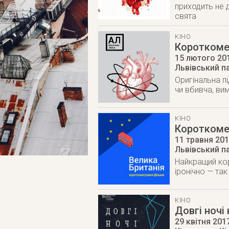
приходить не 
свята
КІНО
Короткоме
15 лютого 20
Львівський п
Оригінальна п
чи вбивча, ви
КІНО
Короткомет
11 травня 20
Львівський п
Найкращий коро
іронічно — так
КІНО
Довгі ночі
29 квітня 201