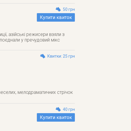
50 грн
Купити квиток
иції, азійські режисери взяли з
і поєднали у пречудовий мікс
Квитки: 25 грн
веселих, мелодраматичних стрічок
40 грн
Купити квиток