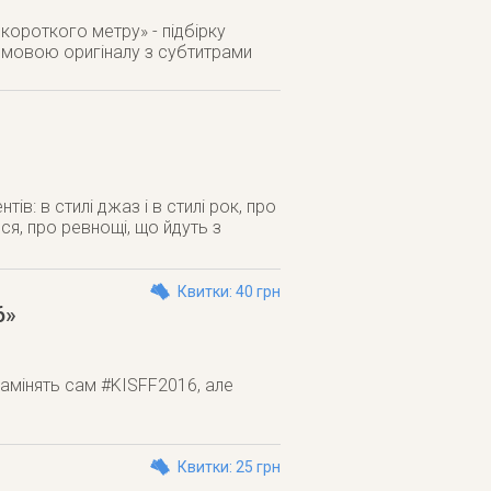
короткого метру» - підбірку
мовою оригіналу з субтитрами
ів: в стилі джаз і в стилі рок, про
ся, про ревнощі, що йдуть з
Квитки: 40 грн
6»
е замінять сам #KISFF2016, але
Квитки: 25 грн