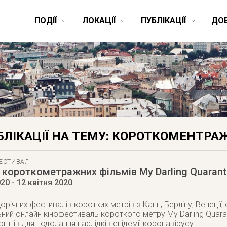
ПОДІЇ
ЛОКАЦІЇ
ПУБЛІКАЦІЇ
ДО
БЛІКАЦІЇ НА ТЕМУ: КОРОТКОМЕНТРА
ЕСТИВАЛІ
короткометражних фільмів My Darling Quarant
020
- 12 квітня 2020
ічних фестивалів коротких метрів з Канн, Берліну, Венеції, 
ьний онлайн кінофестиваль короткого метру My Darling Quaran
оштів для подолання наслідків епідемії коронавірусу