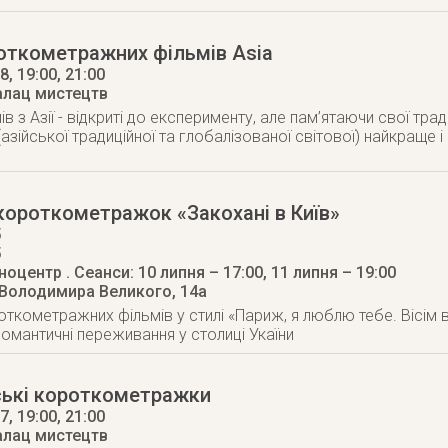
откометражних фільмів Asia
18
, 19:00, 21:00
алац мистецтв
ів з Азії - відкриті до експерименту, але пам’ятаючи свої трад
азійської традиційної та глобалізованої світової) найкраще 
короткометражок «Закохані в Київ»
5
5
іноцентр
. Сеанси: 10 липня – 17:00, 11 липня – 19:00
 Володимира Великого, 14а
ткометражних фільмів у стилі «Париж, я люблю тебе. Вісім 
романтичні переживання у столиці Укаїни
ські короткометражки
17
, 19:00, 21:00
алац мистецтв