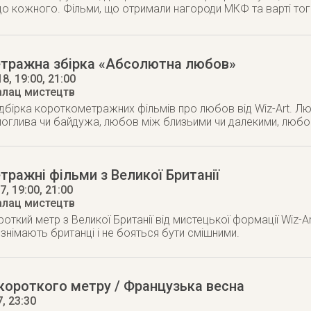
до кожного. Фільми, що отримали нагороди МКФ та варті то
тражна збірка «Абсолютна любов»
18
, 19:00, 21:00
алац мистецтв
ідбірка короткометражних фільмів про любов від Wiz-Art. 
моглива чи байдужа, любов між близьими чи далекими, любо
ражні фільми з Великої Британії
17
, 19:00, 21:00
алац мистецтв
ткий метр з Великої Британії від мистецької формації Wiz-Ar
 знімають британці і не бояться бути смішними.
 короткого метру / Французька весна
7
, 23:30