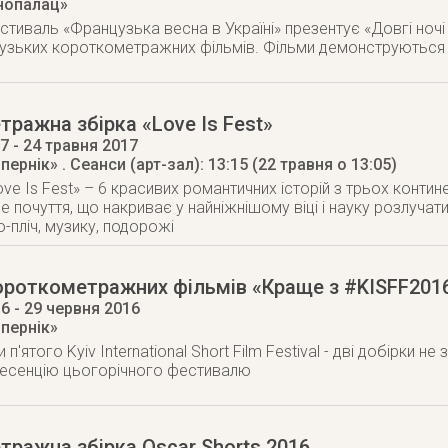
інопалац»
стиваль «Французька весна в Україні» презентує «Довгі ночі 
узьких короткометражних фільмів. Фільми демонструються 
ражна збірка «Love Is Fest»
17
- 24 травня 2017
опернік»
. Сеанси (арт-зал): 13:15 (22 травня о 13:05)
e Is Fest» – 6 красивих романтичних історій з трьох континент
 почуття, що накриває у найніжнішому віці і науку розлучати
-пліч, музику, подорожі
ороткометражних фільмів «Краще з #KISFF201
16
- 29 червня 2016
опернік»
 п'ятого Kyiv International Short Film Festival - дві добірки н
 есенцію цьогорічного фестивалю
ражна збірка Oscar Shorts 2016