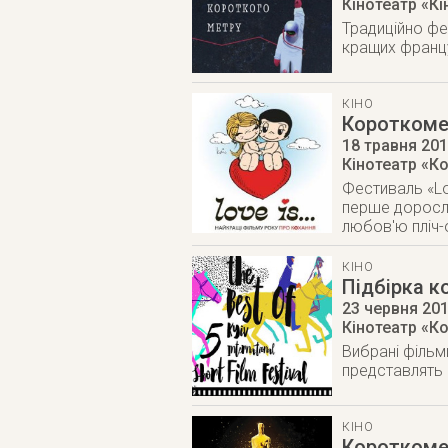
Кінотеатр «К
Традиційно фе
кращих франц
КІНО
Короткомет
18 травня 20
Кінотеатр «К
Фестиваль «Lov
перше доросле
любов'ю пліч-о
КІНО
Підбірка к
23 червня 20
Кінотеатр «К
Вибрані фільми
представлять
КІНО
Короткомет