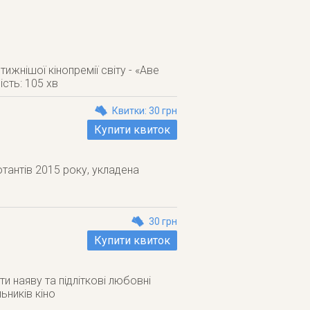
ижнішої кінопремії світу - «Аве
ість: 105 хв
Квитки: 30 грн
Купити квиток
тантів 2015 року, укладена
30 грн
Купити квиток
ти наяву та підліткові любовні
ьників кіно