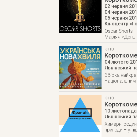
02 червня 201
04 червня 201
05 червня 20
Кіноцентр «Го
Oscar Shorts 
Марія», «День 
КІНО
Короткоме
04 лютого 20
Львівський п
Збірка найкра
Національним
КІНО
Короткомет
10 листопада
Львівський п
Химерні родинн
пригоди – у п