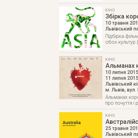
КІНО
Збірка кор
10 травня 20
Львівський п
Підбірка фільм
обох культур (
КІНО
Альманах 
10 липня 201
11 липня 201
Львівський к
м. Львів
,
вул.
Альманах коро
про почуття і 
КІНО
Австралій
25 травня 20
Львівський п