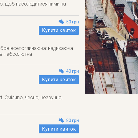
го, щоб насолодитися ними на
50 грн
Купити квиток
Любов всепоглинаюча: надихаюча
в - абсолютна
40 грн
Купити квиток
t. Сміливо, чесно, незручно,
80 грн
Купити квиток