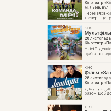
Кінотеатр «К
м. Львів
,
вул.
Через зловжив
тренер) - це 
КІНО
Мультфіль
28 листопада
Кінотеатр «П
У лісі Роденці
щоб стати од
КІНО
Фільм «За 
28 листопада
Кінотеатр «П
Два друга дит
разом, щоб до
ТЕАТР