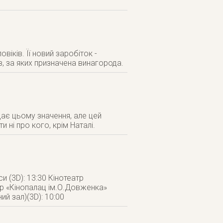
віків. Її новий заробіток -
в, за яких призначена винагорода.
дає цьому значення, але цей
ні про кого, крім Наталі.
и (3D): 13:30 Кінотеатр
атр «Кінопалац ім.О.Довженка»
ий зал)(3D): 10:00