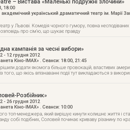
âtre – Вистава «Маленькі подружні злочини»
3
, 18:00
академічний український драматичний театр ім. Марії Зан
еатр у Львові. Комедія чорного гумору, повна несподівани
зповідь про сім'ю, що шукає правду
дна кампанія за чесні вибори»
12
- 12 грудня 2012
ланета Кіно-IMAX»
. Сеанси: 18:00, 21:45
рішили додати якомога більше провокацій, властивих амери
з того, що якісь впізнаванні події тут викладаються з викор
ловей-Розбійник»
12
- 26 грудня 2012
ланета Кіно-IMAX»
. Сеанси: 10:00
ного топ-менеджера, який вирішує кинути колишнє життя і ст
нду собі подібних, Соловей починає криваву різанину по краї