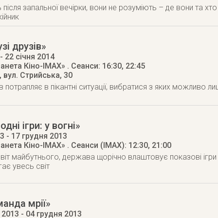
ісля запальної вечірки, вони не розуміють – де вони та хто 
кійник
зі друзів»
- 22 січня 2014
ланета Кіно-IMAX»
. Сеанси: 16:30, 22:45
,
вул. Стрийська, 30
в потрапляє в пікантні ситуації, вибратися з яких можливо л
днi iгри: у вогні»
13
- 17 грудня 2013
ланета Кіно-IMAX»
. Сеанси (ІМАХ): 12:30, 21:00
світ майбутнього, держава щорічно влаштовує показові ігри
гає увесь світ
анда мрії»
 2013
- 04 грудня 2013