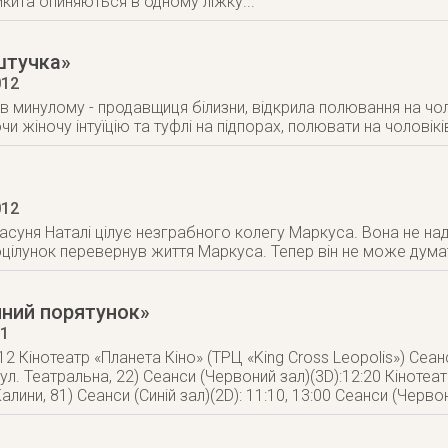
икита опиняються в одному ліжку...
штучка»
012
в минулому - продавщиця білизни, відкрила полювання на чоло
 жіночу інтуїцію та туфлі на підпорах, полювати на чоловікі
012
асуня Наталі цілує незграбного колегу Маркуса. Вона не на
цілунок перевернув життя Маркуса. Тепер він не може думати 
яний порятунок»
11
12 Кінотеатр «Планета Кіно» (ТРЦ «King Cross Leopolis») Сеанс
вул. Театральна, 22) Сеанси (Червоний зал)(3D):12:20 Кіноте
алини, 81) Сеанси (Синій зал)(2D): 11:10, 13:00 Сеанси (Червон