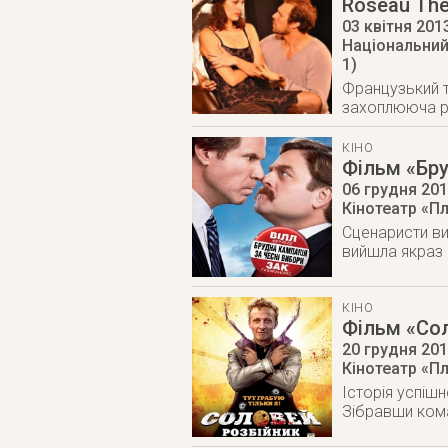
Roseau Thé
03 квітня 201
Національний 
1)
Французький т
захоплююча ро
КІНО
Фільм «Бру
06 грудня 20
Кінотеатр «П
Сценаристи ви
вийшла якраз і
КІНО
Фільм «Со
20 грудня 20
Кінотеатр «П
Історія успіш
Зібравши кома