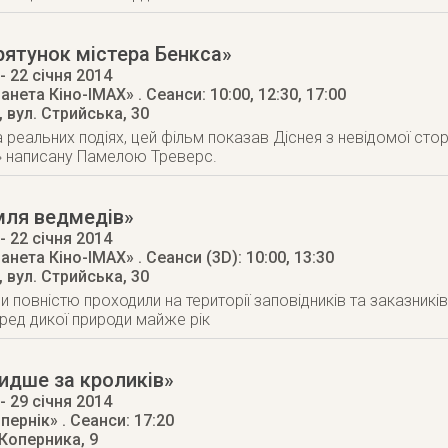
ятунок містера Бенкса»
- 22 січня 2014
ланета Кіно-IMAX»
. Сеанси: 10:00, 12:30, 17:00
,
вул. Стрийська, 30
 реальних подіях, цей фільм показав Діснея з невідомої сто
» написану Памелою Треверс.
мля ведмедів»
- 22 січня 2014
ланета Кіно-IMAX»
. Сеанси (3D): 10:00, 13:30
,
вул. Стрийська, 30
и повністю проходили на території заповідників та заказникі
ед дикої природи майже рік
идше за кроликів»
- 29 січня 2014
опернік»
. Сеанси: 17:20
 Коперника, 9