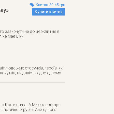
Квиток: 30-45 грн
ьку»
Купити квиток
о зазирнути не до церкви і не в
я не має ціни
т людських стосунків, героїв, які
почуттів, відданість одне одному
та Костянтина. А Микита - лікар-
пластичної хірургії. Але одного