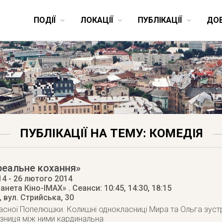
ПОДІЇ
ЛОКАЦІЇ
ПУБЛІКАЦІЇ
ДО
ПУБЛІКАЦІЇ НА ТЕМУ: КОМЕДІЯ
реальне кохання»
14
- 26 лютого 2014
ланета Кіно-IMAX»
. Сеанси: 10:45, 14:30, 18:15
,
вул. Стрийська, 30
часної Попелюшки. Колишні однокласниці Мира та Ольга зустр
ізниця між ними кардинальна