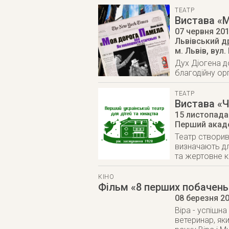
ТЕАТР
Вистава «
07 червня 20
Львівський др
м. Львів
,
вул.
Дух Діогена д
благодійну орг
ТЕАТР
Вистава «Ч
15 листопада
Перший акаде
Театр створив
визначають дл
та жертовне к
КІНО
Фільм «8 перших побачень
08 березня 2
Віра - успішна
ветеринар, яки