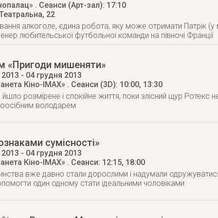
інопалац»
. Сеанси (Арт-зал): 17:10
 Театральна, 22
ання алкоголе, єдина робота, яку може отримати Патрік (у 
тренер любительської футбольної команди на півночі Франції
м «Пригоди мишеняти»
 2013
- 04 грудня 2013
ланета Кіно-IMAX»
. Сеанси (3D): 10:00, 13:30
а йшло розмірене і спокійне життя, поки злісний щур Ротекс н
ноосібним володарем
ознаками сумісності»
 2013
- 04 грудня 2013
ланета Кіно-IMAX»
. Сеанси: 12:15, 18:00
инства вже давно стали дорослими і надумали одружуватися
помогти один одному стати ідеальними чоловіками