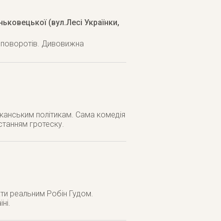
ьковецької (вул.Лесі Українки,
х поворотів. Дивовижна
канським політикам. Сама комедія
истанням гротеску.
ати реальним Робін Гудом.
ні.