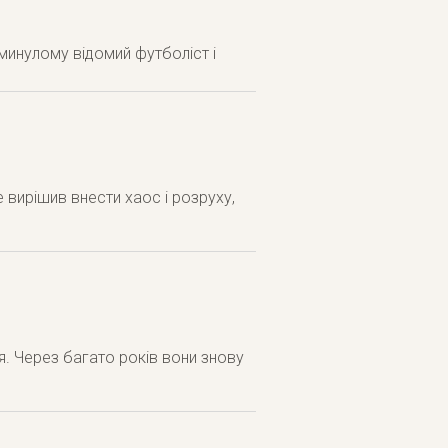
минулому відомий футболіст і
е вирішив внести хаос і розруху,
. Через багато років вони знову