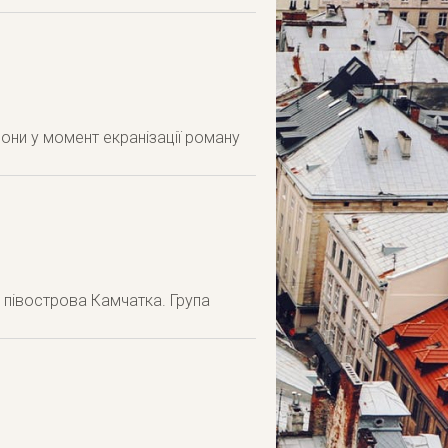
рони у момент екранізації роману
в півострова Камчатка. Група