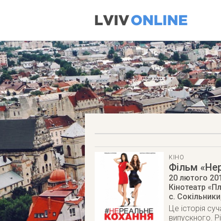
КІНО
Фільм «Не
20 лютого 20
Кінотеатр «П
с. Сокільники
Це історія су
випускного. Р