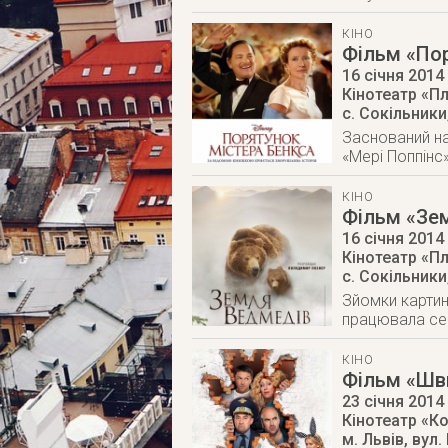
КІНО
Фільм «Пор
16 січня 2014
Кінотеатр «П
с. Сокільники
Заснований на
«Мері Поппінс
КІНО
Фільм «Зе
16 січня 2014
Кінотеатр «П
с. Сокільники
Зйомки картин
працювала сер
КІНО
Фільм «Шв
23 січня 2014
Кінотеатр «К
м. Львів
,
вул.