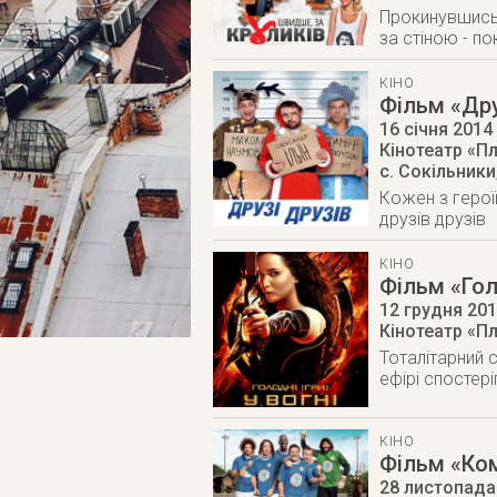
Прокинувшись п
за стіною - по
КІНО
Фільм «Дру
16 січня 2014
Кінотеатр «П
с. Сокільники
Кожен з герої
друзів друзів
КІНО
Фільм «Голо
12 грудня 20
Кінотеатр «П
Тоталітарний 
ефірі спостері
КІНО
Фільм «Ком
28 листопада