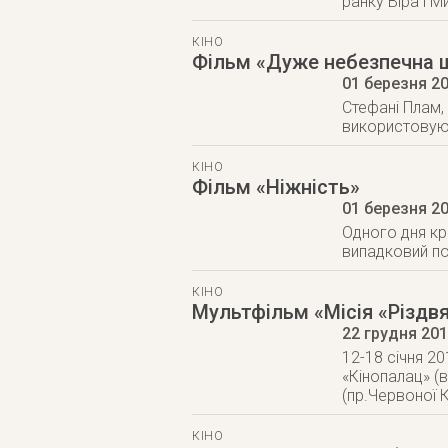
ранку Віра і М
КІНО
Фільм «Дуже небезпечна 
01 березня 2
Стефані Плам, 
використовуючи
КІНО
Фільм «Ніжність»
01 березня 2
Одного дня кр
випадковий по
КІНО
Мультфільм «Місія «Різдв
22 грудня 20
12-18 січня 20
«Кінопалац» (
(пр.Червоної К
КІНО