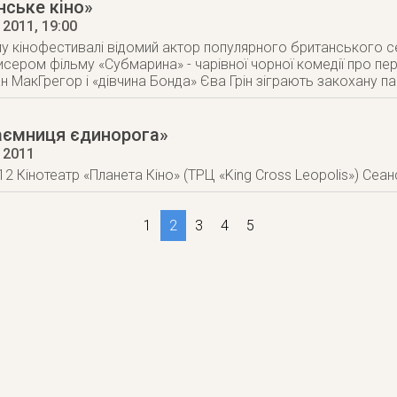
нське кіно»
 2011
, 19:00
у кінофестивалі відомий актор популярного британського с
сером фільму «Субмарина» - чарівної чорної комедії про п
ван МакГрегор і «дівчина Бонда» Єва Грін зіграють закохану п
Таємниця єдинорога»
 2011
12 Кінотеатр «Планета Кіно» (ТРЦ «King Cross Leopolis») Сеан
1
2
3
4
5