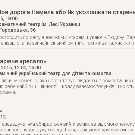
Моя дорога Памела або Як уколошкати старен
15
, 18:00
аматичний театр ім. Лесі Українки
 Городоцька, 36
осі ходить по світу з великим ліхтарем шукаючи Людину. Варт
анізацію, а на звичайнісінький смітник, там живе та, чиє житт
арівне кресало»
 2015
, 12:00, 15:00
мічний український театр для дітей та юнацтва
 ліричну комедію, яка налаштовує глядачів на романтичний сві
я себе найбільші цінності – красу взаємостосунків, щирість 
охання.
»
012
 телеведуча, яка збирається вийти заміж за відомого тенісис
й запропонував руку і серце Ілоні, завідуючій крупної клініки 