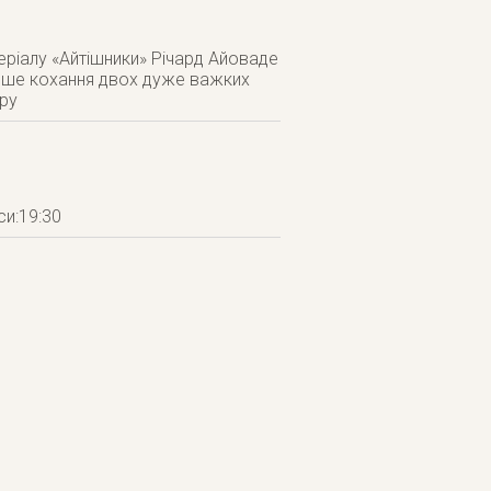
еріалу «Айтішники» Річард Айоваде
ерше кохання двох дуже важких
ару
си:19:30