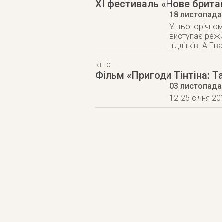
ХІ фестиваль «Нове брита
18 листопада
У цьогорічном
виступає режи
підлітків. А Е
КІНО
Фільм «Пригоди Тінтіна: 
03 листопада
12-25 січня 20