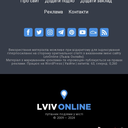
Про сайт
Додати подію
Додати заклад
Реклама
Контакти
Використання матеріалів можливе при відкритому для індексування
гіперпосиланні на сторінку оригінальної статті з вказанням імені сайту
LvivOnline (Львів Онлайн).
Матеріал з маркуванням «реклама» та «промоція» публікується на правах
реклами. Працює на
WordPress
|
Увійти
| запитів: 63, секунд: 0,260
путівник подіями у місті
© 2009 — 2024