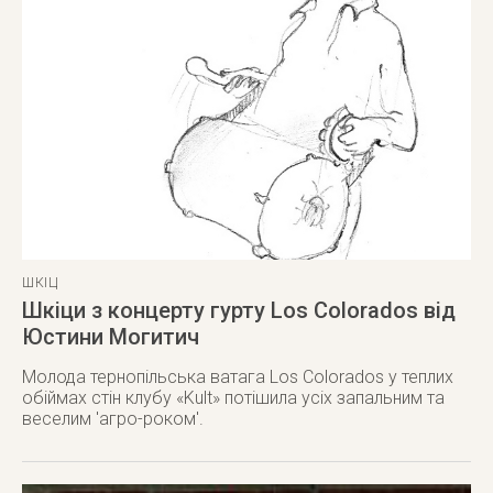
ШКІЦ
Шкіци з концерту гурту Los Colorados від
Юстини Могитич
Молода тернопільська ватага Los Colorados у теплих
обіймах стін клубу «Kult» потішила усіх запальним та
веселим 'агро-роком'.