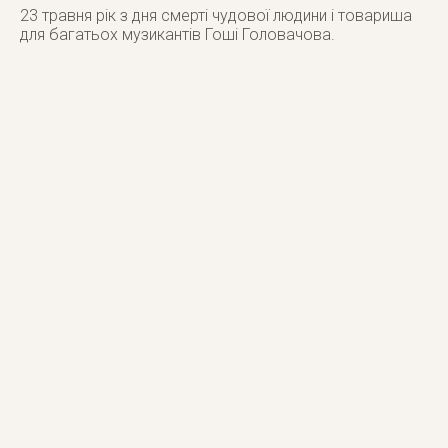
23 травня рік з дня смерті чудової людини і товариша
для багатьох музикантів Гоші Головачова.