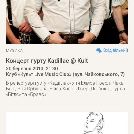
Вхід вільний
МУЗИКА
Концерт гурту Kadillac @ Kult
30 березня 2013
, 21:30
Клуб «Культ Live Music Club» (вул. Чайковського, 7)
В репертуарі гурту «Каділлак» хіти Елвіса Преслі, Чака
Бері, Роя Орбісона, Білла Халлі, Джері Лі Л’юіса, гуртів
«Бітлс» та «Браво»