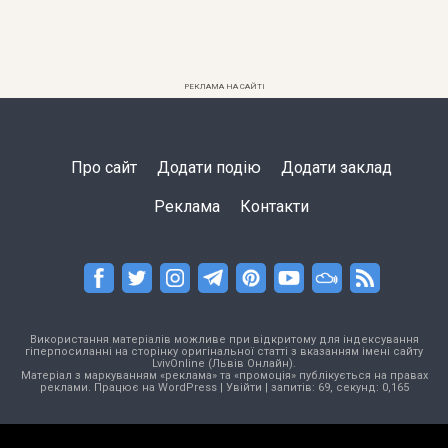
РЕКЛАМА НА САЙТІ
Про сайт
Додати подію
Додати заклад
Реклама
Контакти
Використання матеріалів можливе при відкритому для індексування
гіперпосиланні на сторінку оригінальної статті з вказанням імені сайту
LvivOnline (Львів Онлайн).
Матеріал з маркуванням «реклама» та «промоція» публікується на правах
реклами. Працює на
WordPress
|
Увійти
| запитів: 69, секунд: 0,165