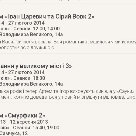
 «Іван Царевич та Сірий Вовк 2»
14
- 27 лютого 2014
кіл»
. Сеанси: 12:00, 14:00
 Володимира Великого, 14а
а Василіси після весілля. Вся романтика лишилася у минулому
ровести час з дружиною
ання у великому місті 3»
14
- 27 лютого 2014
кіл»
. Сеанси: 18:30
 Володимира Великого, 14а
ка років і тепер Артем та Ігор виховують синів, а у «Сауни»
ент, коли їм доведеться у повній мірі відчути відповідальні
м «Смурфики 2»
013
- 12 вересня 2013
вів»
. Сеанси: 15:40, 19:00
 Самчука, 12