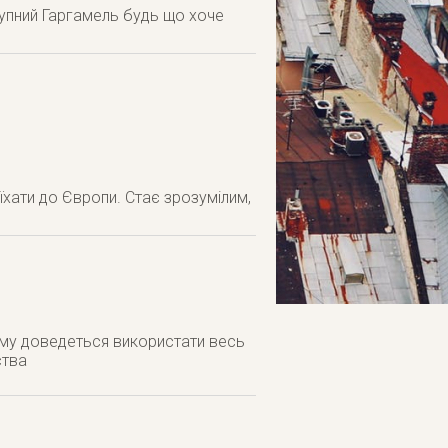
тупний Гаргамель будь що хоче
 їхати до Європи. Стає зрозумілим,
Йому доведеться використати весь
ства