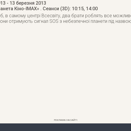
013
- 13 березня 2013
ланета Кіно-IMAX»
. Сеанси (3D): 10:15, 14:00
аб, в самому центрі Всесвіту, два брати роблять все можлив
они отримують сигнал SOS з небезпечної планети під назво
РЕКЛАМА НА САЙТІ