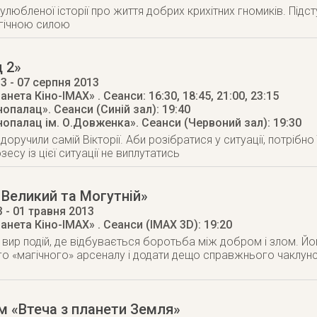
любленої історії про життя добрих крихітних гномиків. Підс
агічною силою
 2»
13
- 07 серпня 2013
ланета Кіно-IMAX»
. Сеанси: 16:30, 18:45, 21:00, 23:15
інопалац»
. Сеанси (Синій зал): 19:40
інопалац ім. О.Довженка»
. Сеанси (Червоний зал): 19:30
оручили самій Вікторії. Аби розібратися у ситуації, потрібно
су із цієї ситуації не виплутатись
 Великий та Могутнiй»
3
- 01 травня 2013
ланета Кіно-IMAX»
. Сеанси (IMAX 3D): 19:20
у вир подій, де відбувається боротьба між добром і злом. 
го «магічного» арсеналу і додати дещо справжнього чаклун
м «Втеча з планети Земля»