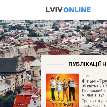
ПУБЛІКАЦІЇ 
КІНО
Фільм «Тр
05 квітня 201
Львівський к
м. Львів
,
вул.
Про життя укр
неординарні бу