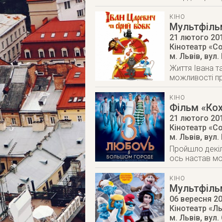
КІНО
Мультфільм
21 лютого 20
Кінотеатр «Со
м. Львів
,
вул.
Життя Івана т
можливості п
КІНО
Фільм «Кох
21 лютого 20
Кінотеатр «Со
м. Львів
,
вул.
Пройшло декіль
ось настав мом
КІНО
Мультфіль
06 вересня 2
Кінотеатр «Ль
м. Львів
,
вул.