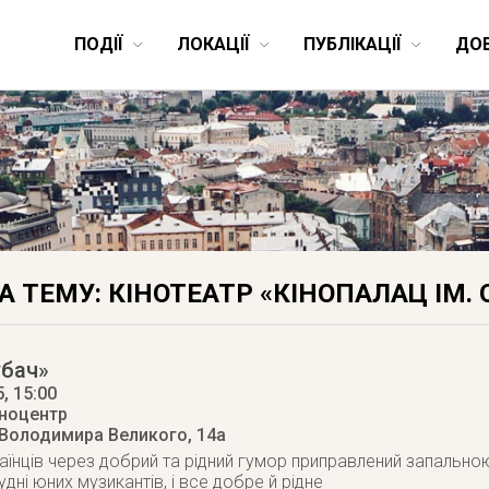
ПОДІЇ
ЛОКАЦІЇ
ПУБЛІКАЦІЇ
ДО
НА ТЕМУ: КІНОТЕАТР «КІНОПАЛАЦ ІМ.
убач»
5
, 15:00
іноцентр
 Володимира Великого, 14а
аїнців через добрий та рідний гумор приправлений запальною
дні юних музикантів, і все добре й рідне