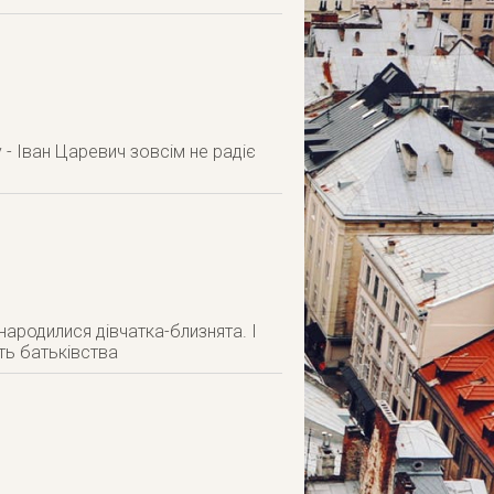
 - Іван Царевич зовсім не радіє
 народилися дівчатка-близнята. І
сть батьківства