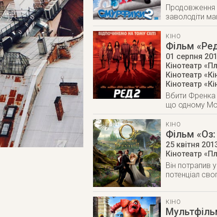
Продовження у
заволодіти м
КІНО
Фільм «Ред
01 серпня 20
Кінотеатр «П
Кінотеатр «К
Кінотеатр «К
Вбити Френка д
що одному Мозе
КІНО
Фільм «Оз:
25 квітня 201
Кінотеатр «П
Він потрапив 
потенціал сво
КІНО
Мультфіль