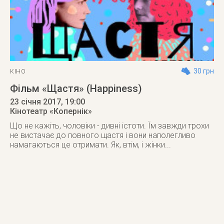
30 грн
КІНО
Фільм «Щастя» (Happiness)
23 січня 2017
, 19:00
Кінотеатр «Копернік»
Що не кажіть, чоловіки - дивні істоти. Їм завжди трохи
не вистачає до повного щастя і вони наполегливо
намагаються це отримати. Як, втім, і жінки...