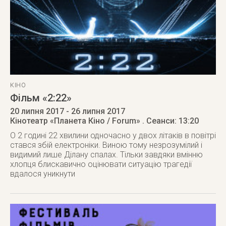
КІНО
Фільм «2:22»
20 липня 2017
- 26 липня 2017
Кінотеатр «Планета Кіно / Forum»
. Сеанси: 13:20
О 2 годині 22 хвилини одночасно у двох літаків в повітрі
стався збій електроніки. Виною тому незрозумілий і
видимий лише Ділану спалах. Тільки завдяки вмінню
хлопця блискавично оцінювати ситуацію трагедії
вдалося уникнути