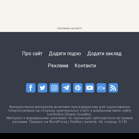
РЕКЛАМА НА САЙТІ
Про сайт
Додати подію
Додати заклад
Реклама
Контакти
Використання матеріалів можливе при відкритому для індексування
гіперпосиланні на сторінку оригінальної статті з вказанням імені сайту
LvivOnline (Львів Онлайн).
Матеріал з маркуванням «реклама» та «промоція» публікується на правах
реклами. Працює на
WordPress
|
Увійти
| запитів: 66, секунд: 0,135