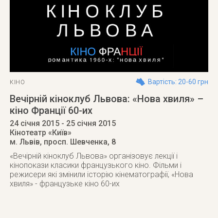
Вартість: 20-60 грн
КІНО
Вечірній кіноклуб Львова: «Нова хвиля» –
кіно Франції 60-их
24 січня 2015
- 25 січня 2015
Кінотеатр «Київ»
м. Львів
,
просп. Шевченка, 8
«Вечірній кіноклуб Львова» організовує лекції і
кінопокази класики французького кіно. Фільми і
режисери які змінили історію кінематографії, «Нова
хвиля» - французьке кіно 60-их