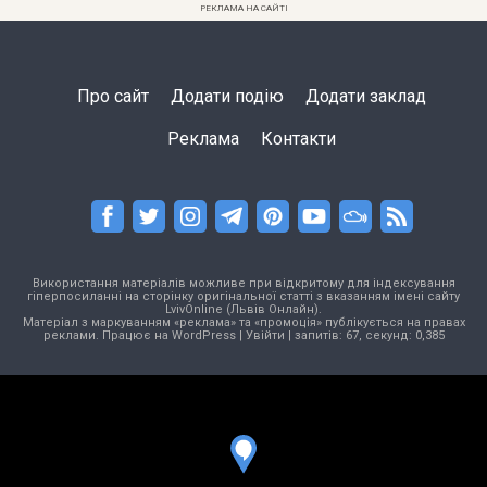
РЕКЛАМА НА САЙТІ
Про сайт
Додати подію
Додати заклад
Реклама
Контакти
Використання матеріалів можливе при відкритому для індексування
гіперпосиланні на сторінку оригінальної статті з вказанням імені сайту
LvivOnline (Львів Онлайн).
Матеріал з маркуванням «реклама» та «промоція» публікується на правах
реклами. Працює на
WordPress
|
Увійти
| запитів: 67, секунд: 0,385