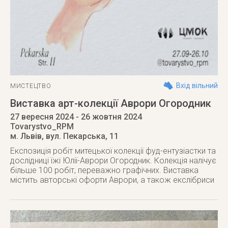
Вхід вільний
МИСТЕЦТВО
Виставка арт-колекції Аврори Огородник
27 вересня 2024
- 26 жовтня 2024
Tovarystvo_RPM
м. Львів
,
вул. Пекарська, 11
Експозиція робіт митецької колекції фуд-ентузіастки та
дослідниці їжі Юлії-Аврори Огородник. Колекція налічує
більше 100 робіт, переважно графічних. Виставка
містить авторські офорти Аврори, а також екслібриси