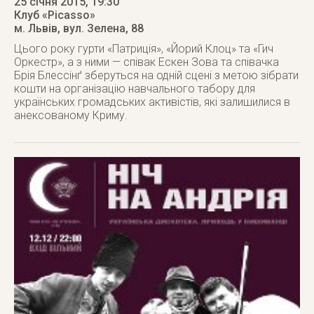
25 січня 2015
, 19:30
Клуб «Picasso»
м. Львів
,
вул. Зелена, 88
Цього року гурти «Патриція», «Йорий Клоц» та «Гич
Оркестр», а з ними — співак Ескен Зова та співачка
Брія Блессінґ зберуться на одній сцені з метою зібрати
кошти на організацію навчального табору для
українських громадських активістів, які залишилися в
анексованому Криму.