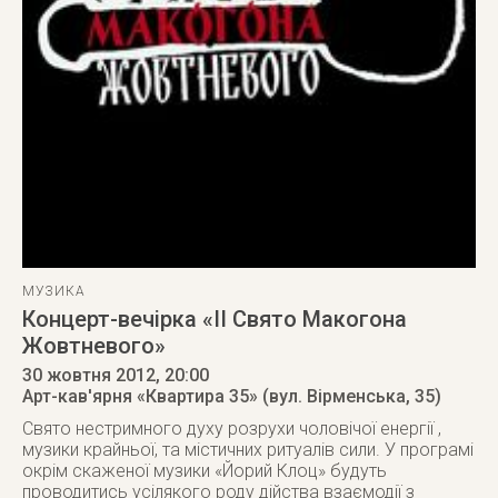
МУЗИКА
Концерт-вечірка «ІІ Свято Макогона
Жовтневого»
30 жовтня 2012
, 20:00
Арт-кав'ярня «Квартира 35» (вул. Вірменська, 35)
Свято нестримного духу розрухи чоловічої енергії ,
музики крайньої, та містичних ритуалів сили. У програмі
окрім скаженої музики «Йорий Клоц» будуть
проводитись усілякого роду дійства взаємодії з