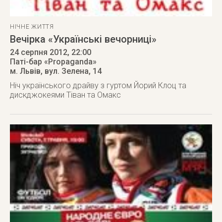
НІЧНЕ ЖИТТЯ
Вечірка «Українські вечорниці»
24 серпня 2012
, 22:00
Паті-бар «Propaganda»
м. Львів
,
вул. Зелена, 14
Ніч українського драйву з гуртом Йорий Клоц та
дискджокеями Тіван та Омакс