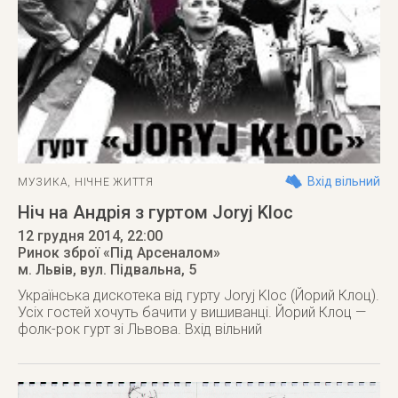
Вхід вільний
МУЗИКА
,
НІЧНЕ ЖИТТЯ
Ніч на Андрія з гуртом Joryj Kloc
12 грудня 2014
, 22:00
Ринок зброї «Під Арсеналом»
м. Львів
,
вул. Підвальна, 5
Українська дискотека від гурту Joryj Kloc (Йорий Клоц).
Усіх гостей хочуть бачити у вишиванці. Йорий Клоц —
фолк-рок гурт зі Львова. Вхід вільний