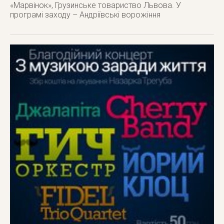
«Марвінок», Грузинське товариство Львова. У
програмі заходу – Андріївські ворожіння