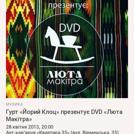
МУЗИКА
Гурт «Йорий Клоц» презентує DVD «Люта
Макітра»
28 квітня 2013
, 20:00
Арт-кав'ярня «Квартира 35» (вул. Вірменська, 35)