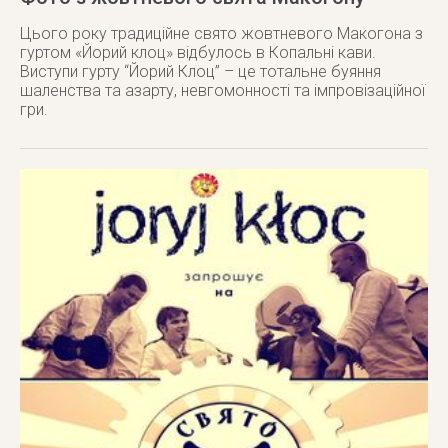
Цього року традиційне свято жовтневого Макогона з
гуртом «Йорий клоц» відбулось в Копальні кави.
Виступи гурту “Йорий Клоц” – це тотальне буяння
шаленства та азарту, невгомонності та імпровізаційної
гри.