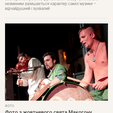
незмінним залишається характер самої музики –
відчайдушний і зухвалий
ФОТО
Фото з жовтневого свята Макогону