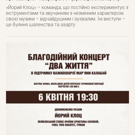
«Йорий Клоц» – команда, що постійно експериментує з
інструментами та звучанням з незмінним характером
своєї музики – відчайдушним і зухвалим. Їні виступи –
це буяння шаленства та азарту