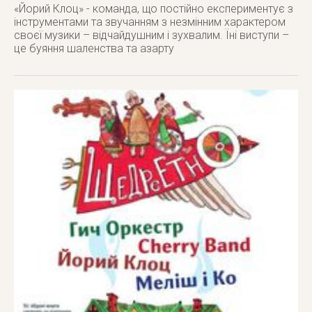
«Йорий Клоц» - команда, що постійно експериментує з
інструментами та звучанням з незмінним характером
своєї музики – відчайдушним і зухвалим. Їні виступи –
це буяння шаленства та азарту