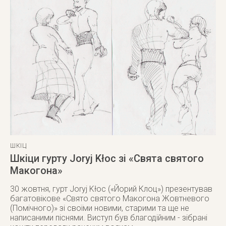
ШКІЦ
Шкіци гурту Joryj Kłoc зі «Свята святого
Макогона»
30 жовтня, гурт Joryj Kłoc («Йорий Клоц») презентував
багатовікове «Свято святого Макогона Жовтневого
(Помічного)» зі своїми новими, старими та ще не
написаними піснями. Виступ був благодійним - зібрані