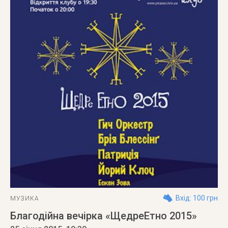
Вхід: 100 грн
МУЗИКА
Благодійна вечірка «ЩедреЕтно 2015»