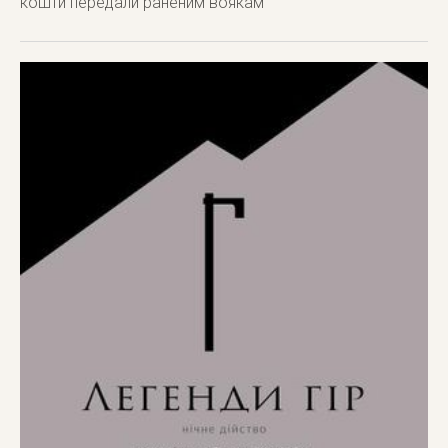
кошти передали раненим воякам