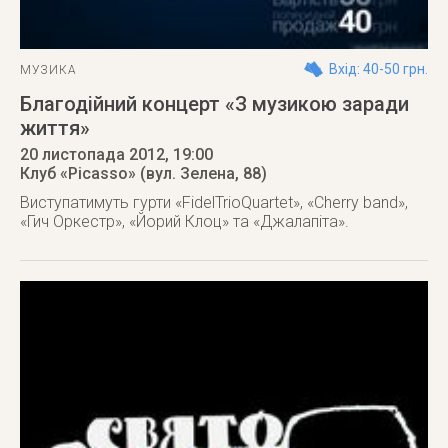
Вхід: 40-50 грн.
МУЗИКА
Благодійний концерт «З музикою заради
життя»
20 листопада 2012
, 19:00
Клуб «Picasso» (вул. Зелена, 88)
Виступатимуть гурти «FidelTrioQuartet», «Cherry band»,
«Гич Оркестр», «Йорий Клоц» та «Джалапіта».