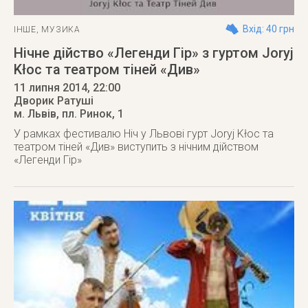
Вхід: 40 грн
ІНШЕ
,
МУЗИКА
Нічне дійство «Легенди Гір» з гуртом Joryj
Kłoc та театром тіней «Див»
11 липня 2014
, 22:00
Дворик Ратуші
м. Львів
,
пл. Ринок, 1
У рамках фестивалю Ніч у Львові гурт Joryj Kłoc та
театром тіней «Див» виступить з нічним дійством
«Легенди Гір»