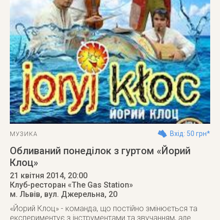
Вхід: 50 грн*
МУЗИКА
Обливаний понеділок з гуртом «Йорий
Клоц»
21 квітня 2014
, 20:00
Клуб-ресторан «The Gas Station»
м. Львів
,
вул. Джерельна, 20
«Йорий Клоц» - команда, що постійно змінюється та
експериментує з інструментами та звучанням, але