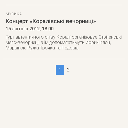
МУЗИКА
Концерт «Коралівські вечорниці»
15 лютого 2012
, 18:00
Гурт автентичного співу Коралі організовує Стрітенські
мего-вечорниці, а їм допомагатимуть Йорий Клоц,
Марвінок, Ружа Трояка та Родовід
1
2