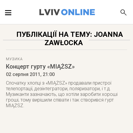
ПОДІЇ
ПУБЛІКАЦІЇ НА ТЕМУ: JOANNA
ZAWŁOCKA
ЛОКАЦІЇ
МУЗИКА
Концерт гурту «MIĄŻSZ»
ПУБЛІКАЦІЇ
02 серпня 2011
, 21:00
Спочатку хлопці з «MIĄŻSZ» продавали пристрої
телепортації, дезінтегратори, поляризатори, і т.д.
Музиканти зазначають, що хотіли заробити хороші
гроші, тому вирішили співати і так створився гурт
ДОВІДКА
MIĄŻSZ.