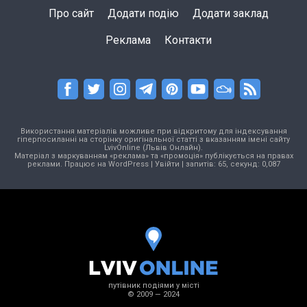
Про сайт
Додати подію
Додати заклад
Реклама
Контакти
Використання матеріалів можливе при відкритому для індексування
гіперпосиланні на сторінку оригінальної статті з вказанням імені сайту
LvivOnline (Львів Онлайн).
Матеріал з маркуванням «реклама» та «промоція» публікується на правах
реклами. Працює на
WordPress
|
Увійти
| запитів: 65, секунд: 0,087
путівник подіями у місті
© 2009 — 2024