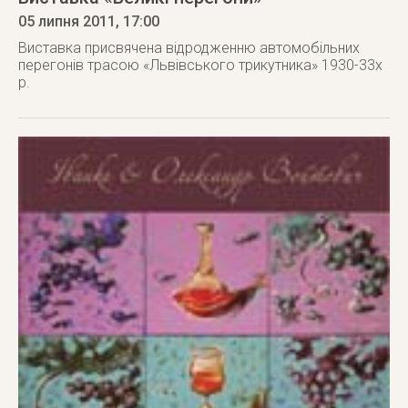
05 липня 2011
, 17:00
Виставка присвячена відродженню автомобільних
перегонів трасою «Львівського трикутника» 1930-33х
р.