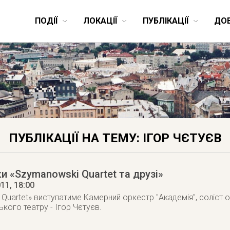
ПОДІЇ
ЛОКАЦІЇ
ПУБЛІКАЦІЇ
ДО
ПУБЛІКАЦІЇ НА ТЕМУ: ІГОР ЧЄТУЄВ
и «Szymanowski Quartet та друзі»
011
, 18:00
uartet» виступатиме Камерний оркестр "Академія", соліст орк
ького театру - Ігор Чєтуєв.