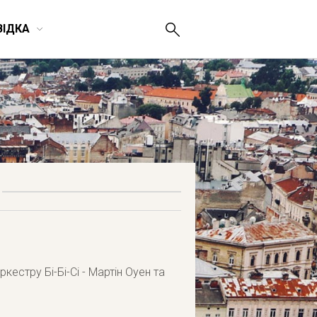
ВІДКА
естру Бі-Бі-Сі - Мартін Оуен та