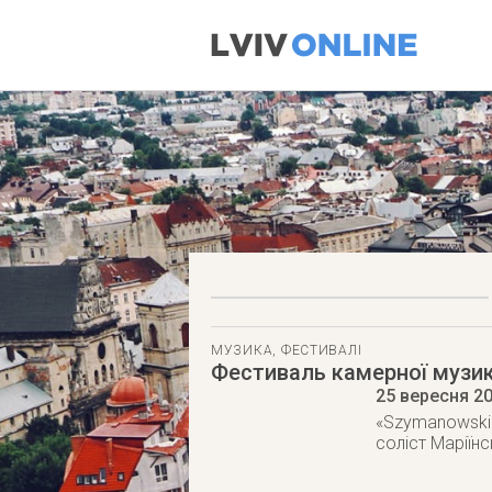
МУЗИКА
,
ФЕСТИВАЛІ
Фестиваль камерної музик
25 вересня 2
«Szymanowski Q
соліст Маріїнс