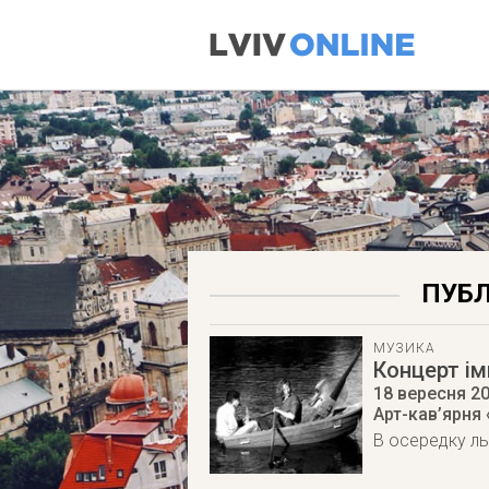
ПУБЛ
МУЗИКА
Концерт ім
18 вересня 2
Арт-кав’ярня 
В осередку ль