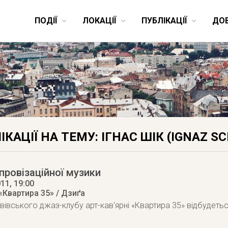
ПОДІЇ
ЛОКАЦІЇ
ПУБЛІКАЦІЇ
ДО
ІКАЦІЇ НА ТЕМУ: ІГНАС ШІК (IGNAZ SC
провізаційної музики
011
, 19:00
«Квартира 35» / Дзиґа
вівського джаз-клубу арт-кав'ярні «Квартира 35» відбудеться