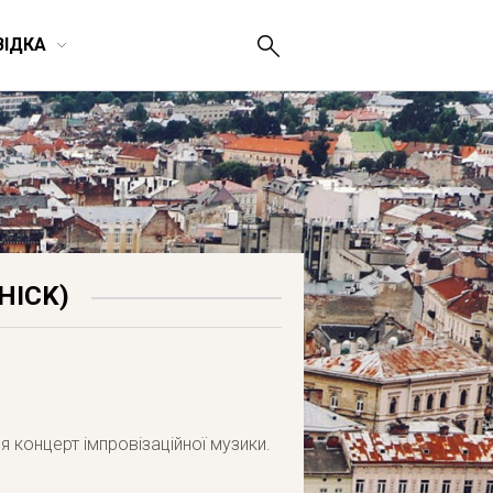
ВІДКА
HICK)
 концерт імпровізаційної музики.