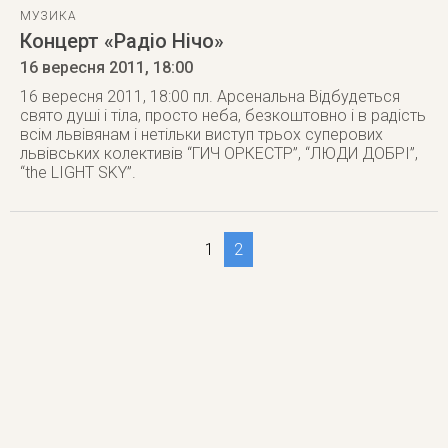
МУЗИКА
Концерт «Радіо Нічо»
16 вересня 2011
, 18:00
16 вересня 2011, 18:00 пл. Арсенальна Відбудеться
свято душі і тіла, просто неба, безкоштовно і в радість
всім львівянам і нетільки виступ трьох суперових
львівських колективів “ГИЧ ОРКЕСТР”, “ЛЮДИ ДОБРІ”,
“the LIGHT SKY”.
1
2