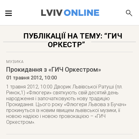
ПОДІЇ
ПУБЛІКАЦІЇ НА ТЕМУ: “ГИЧ
ОРКЕСТР”
ЛОКАЦІЇ
МУЗИКА
Прокидання з «ГИЧ Оркестром»
ПУБЛІКАЦІЇ
01 травня 2012
, 10:00
1 травня 2012, 10:00 Дворик Львівської Ратуші (пл.
Ринок,1) «Флюгери» святкують свій десятий день
народження і започатковують нову традицію
Прокидання. Цього року «Флюгери Львова з Бучач»
ДОВІДКА
прокинуться із новим явищем львівської музики, її
новою надією і новою провокацією – «ГИЧ
Оркестром».