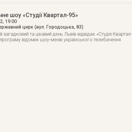
не шоу «Студії Квартал-95»
12
, 19:00
ержавний цирк (вул. Городоцька, 83)
ей загадковий та цікавий день Львів відвідає «Студія Кварта
програму відомих шоу-менів українського телебачення