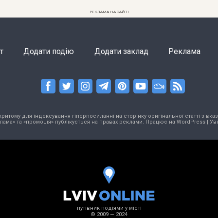
РЕКЛАМА НА САЙТІ
т
Додати подію
Додати заклад
Реклама
тому для індексування гіперпосиланні на сторінку оригінальної статті з вказа
лама» та «промоція» публікується на правах реклами. Працює на
WordPress
|
Ув
путівник подіями у місті
© 2009 — 2024