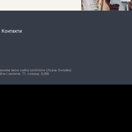
Контакти
нням імені сайту LvivOnline (Львів Онлайн).
ійти
| запитів: 71, секунд: 0,306