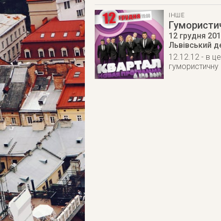
ІНШЕ
Гумористич
12 грудня 20
Львівський д
12.12.12 - в ц
гумористичну 