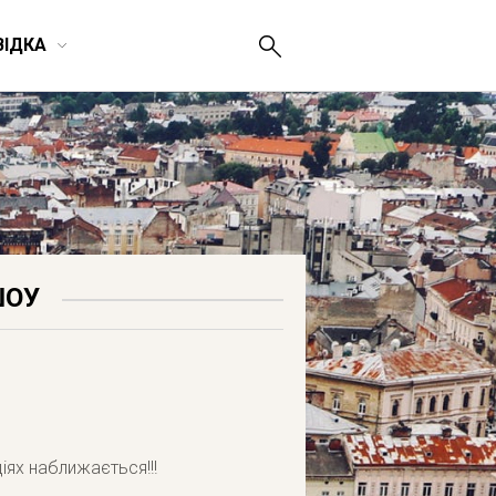
ВІДКА
ШОУ
іях наближається!!!