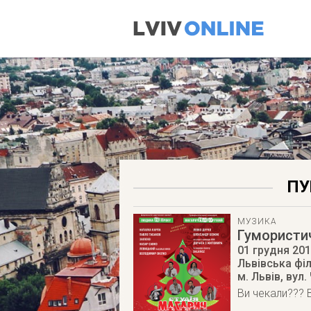
ПУ
МУЗИКА
Гумористи
01 грудня 20
Львівська фі
м. Львів
,
вул.
Ви чекали??? В