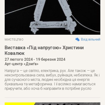
Вхід вільний
МИСТЕЦТВО
Виставка «Під напругою» Христини
Ковалюк
27 лютого 2024
- 19 березня 2024
Арт-центр «Дзиґа»
Напруга — це світло, електрика, рух. Але також — це
неконтрольована сила, вибух, руйнація, небезпека. Як і
для сучасного міста, людині необхідна ця енергія
буквальна та метафорична. І її всіляко намагаються
приручити, або хоча б направити в потрібне русло