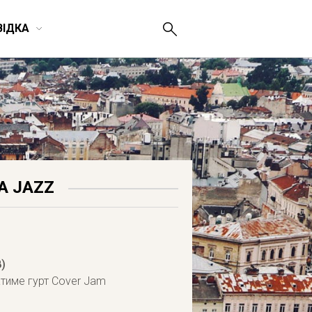
ВІДКА
A JAZZ
)
атиме гурт Cover Jam