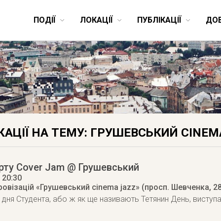
ПОДІЇ
ЛОКАЦІЇ
ПУБЛІКАЦІЇ
ДО
КАЦІЇ НА ТЕМУ: ГРУШЕВСЬКИЙ CINEM
рту Cover Jam @ Грушевський
, 20:30
овізацій «Грушевський cinema jazz» (просп. Шевченка, 28
 дня Студента, або ж як ще називають Тетянин День, виступ