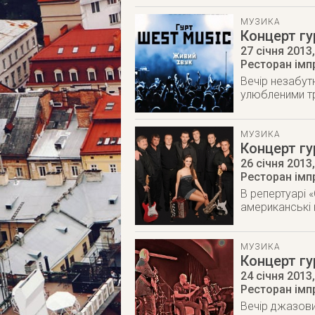
МУЗИКА
Концерт гу
27 січня 2013
Ресторан імпр
Вечір незабутн
улюбленими т
МУЗИКА
Концерт гу
26 січня 2013
Ресторан імпр
В репертуарі «
американські к
МУЗИКА
Концерт гу
24 січня 2013
Ресторан імпр
Вечір джазови