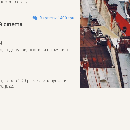
народів світу
Вартість: 1400 грн
й cinema
)
, подарунки, розваги і, звичайно,
», через 100 років з заснування
a jazz.