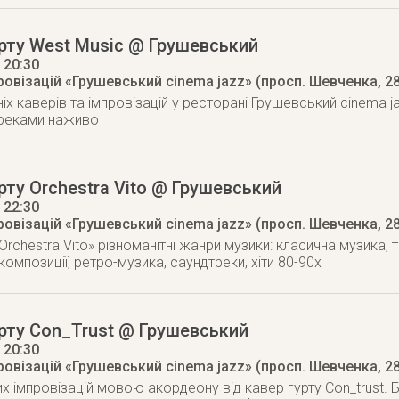
рту West Music @ Грушевський
, 20:30
овізацій «Грушевський cinema jazz» (просп. Шевченка, 28
іх каверів та імпровізацій у ресторані Грушевський cinema j
реками наживо
рту Orchestra Vito @ Грушевський
, 22:30
овізацій «Грушевський cinema jazz» (просп. Шевченка, 28
Orchestra Vito» різноманітні жанри музики: класична музика, 
омпозиції, ретро-музика, саундтреки, хіти 80-90х
рту Con_Trust @ Грушевський
, 20:30
овізацій «Грушевський cinema jazz» (просп. Шевченка, 28
х імпровізацій мовою акордеону від кавер гурту Con_trust. 