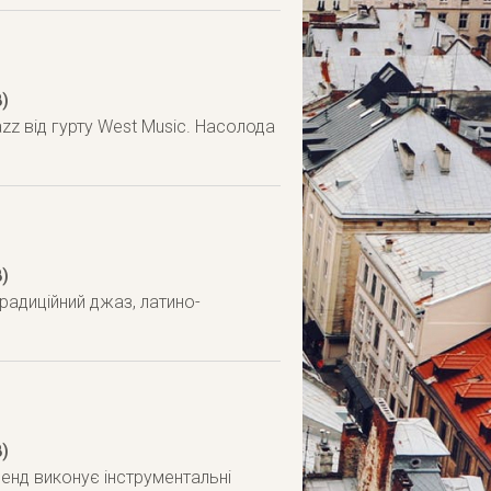
)
azz від гурту West Music. Насолода
)
традиційний джаз, латино-
)
Бенд виконує інструментальні