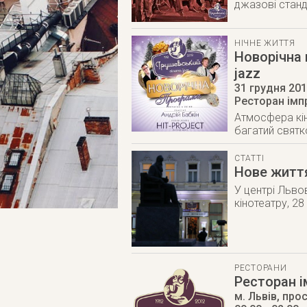
джазові станда
НІЧНЕ ЖИТТЯ
Новорічна 
jazz
31 грудня 20
Ресторан імпр
Атмосфера кіно
багатий святк
СТАТТІ
Нове життя
У центрі Льво
кінотеатру, 2
РЕСТОРАНИ
Ресторан і
м. Львів
,
прос