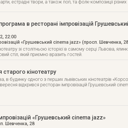
рти, естрадні твори, а також поп, та фолк-композиції різних 
програма в ресторані імпровізацій Грушевськи
12
, 22:00
овізацій «Грушевський cinema jazz» (просп. Шевченка, 28
театру зі столітньою історієї в самому серці Львова, ялинка
овий стіл, який приємно вразить гостей.
 старого кінотеатру
ва, в будинку одного з перших львівських кінотеатрів «Корсо
8 вересня відкрився ресторан імпровізацій Грушевський cinem
мпровізацій «Грушевський cinema jazz»
п. Шевченка, 28