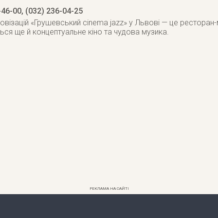
-46-00, (032) 236-04-25
овізацій «Грушевський cinema jazz» у Львові — це ресторан-
ся ще й концептуальне кіно та чудова музика.
РЕКЛАМА НА САЙТІ