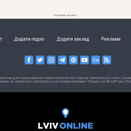
РЕКЛАМА НА САЙТІ
т
Додати подію
Додати заклад
Реклама
тому для індексування гіперпосиланні на сторінку оригінальної статті з вказа
лама» та «промоція» публікується на правах реклами. Працює на
WordPress
|
Ув