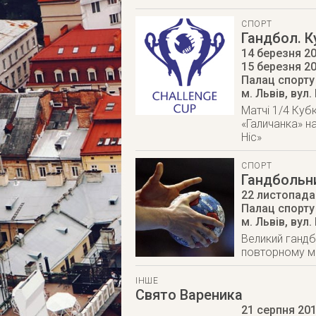
СПОРТ
Гандбол. К
14 березня 20
15 березня 2
Палац спорту
м. Львів
,
вул.
Матчі 1/4 Куб
«Галичанка» н
Ніс»
СПОРТ
Гандбольни
22 листопада
Палац спорту
м. Львів
,
вул.
Великий гандб
повторному ма
ІНШЕ
Свято Вареника
21 серпня 20