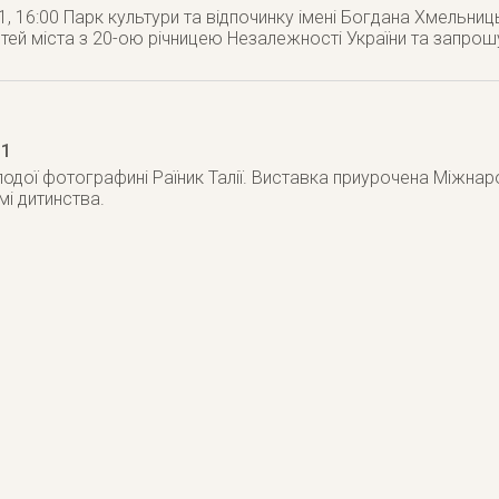
1, 16:00 Парк культури та відпочинку імені Богдана Хмельниц
остей міста з 20-ою річницею Незалежності України та запрош
11
одої фотографині Раїник Талії. Виставка приурочена Міжнаро
мі дитинства.