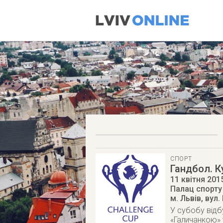
СПОРТ
Гандбол. К
11 квітня 201
Палац спорту
м. Львів
,
вул.
У субобу відб
«Галичанкою»