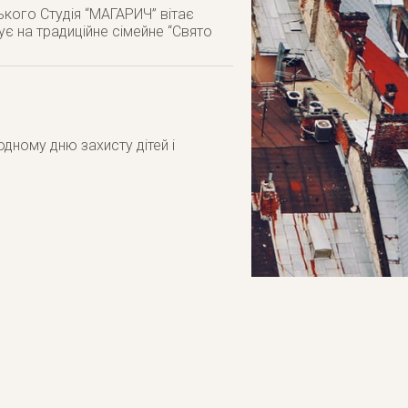
ького Студія “МАГАРИЧ” вітає
ує на традиційне сімейне “Свято
дному дню захисту дітей і