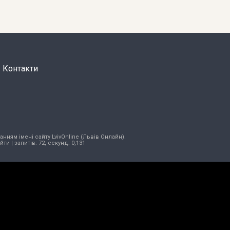
Контакти
нням імені сайту LvivOnline (Львів Онлайн).
ійти
| запитів: 72, секунд: 0,131