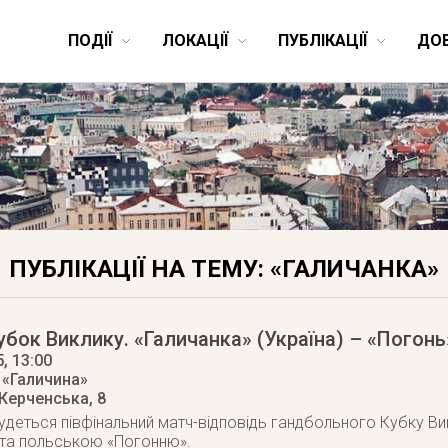
ПОДІЇ
ЛОКАЦІЇ
ПУБЛІКАЦІЇ
ДО
ПУБЛІКАЦІЇ НА ТЕМУ: «ГАЛИЧАНКА»
убок Виклику. «Галичанка» (Україна) – «Погон
5
, 13:00
 «Галичина»
 Керченська, 8
удеться півфінальний матч-відповідь гандбольного Кубку В
 та польською «Погонню».