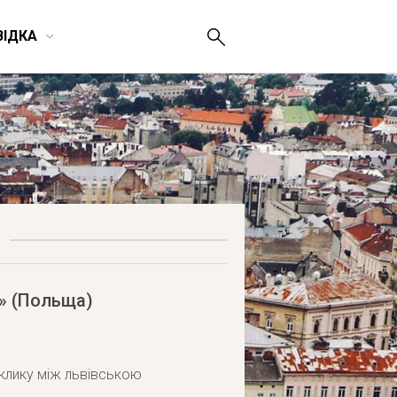
ВІДКА
ь» (Польща)
иклику між львівською