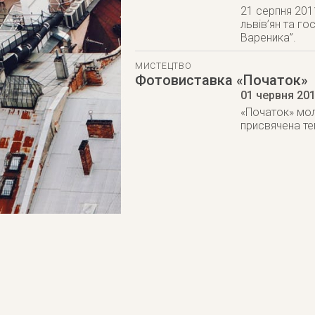
21 серпня 201
львів’ян та г
Вареника”.
МИСТЕЦТВО
Фотовиставка «Початок»
01 червня 20
«Початок» мол
присвячена те