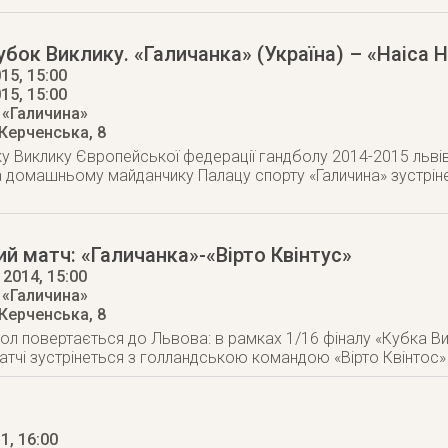
убок Виклику. «Галичанка» (Україна) – «Наіса Н
15, 15:00
015
, 15:00
 «Галичина»
 Керченська, 8
ку Виклику Європейської федерації гандболу 2014-2015 льв
а домашньому майданчику Палацу спорту «Галичина» зустрін
й матч: «Галичанка»-«Вірто Квінтус»
 2014
, 15:00
 «Галичина»
 Керченська, 8
ол повертається до Львова: в рамках 1/16 фіналу «Кубка Ви
тчі зустрінеться з голландською командою «Вірто Квінтос»
11
, 16:00