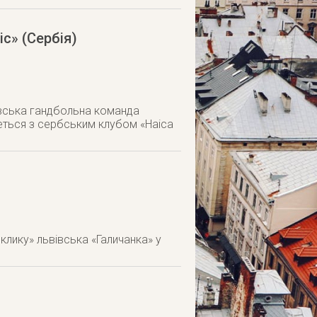
іс» (Сербія)
івська гандбольна команда
еться з сербським клубом «Наіса
клику» львівська «Галичанка» у