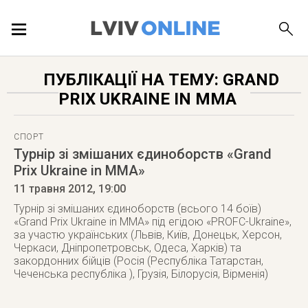
ПОДІЇ
ПУБЛІКАЦІЇ НА ТЕМУ: GRAND
PRIX UKRAINE IN MMA
ЛОКАЦІЇ
СПОРТ
Турнір зі змішаних єдиноборств «Grand
Prix Ukraine in MMA»
ПУБЛІКАЦІЇ
11 травня 2012
, 19:00
Турнір зі змішаних єдиноборств (всього 14 боїв)
«Grand Prix Ukraine in MMA» під егідою «PROFC-Ukraine»,
за участю українських (Львів, Київ, Донецьк, Херсон,
ДОВІДКА
Черкаси, Дніпропетровськ, Одеса, Харків) та
закордонних бійців (Росія (Республіка Татарстан,
Чеченська республіка ), Грузія, Білорусія, Вірменія)