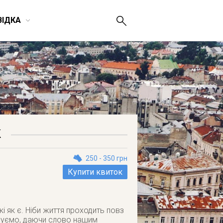
ВІДКА
К
250 - 350 грн
Купити квиток
і як є. Ніби життя проходить повз
і чуємо, даючи слово нашим