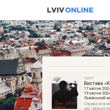
ТЕАТР
Вистава «К
17 квітня 2024
19 квітня 202
Львівський а
Справа не в м
нас і врешті-