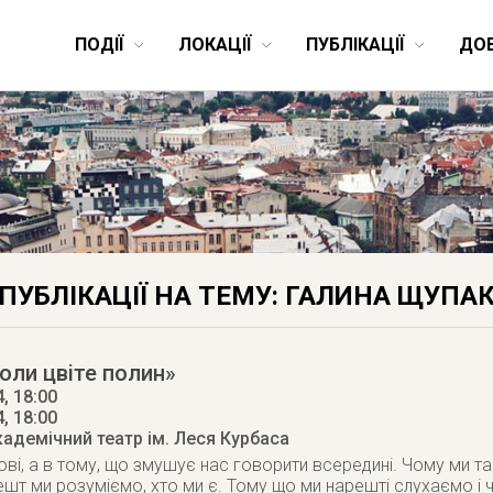
ПОДІЇ
ЛОКАЦІЇ
ПУБЛІКАЦІЇ
ДО
ПУБЛІКАЦІЇ НА ТЕМУ: ГАЛИНА ЩУПА
оли цвіте полин»
, 18:00
4
, 18:00
кадемічний театр ім. Леся Курбаса
ові, а в тому, що змушує нас говорити всередині. Чому ми так
решт ми розуміємо, хто ми є. Тому що ми нарешті слухаємо 