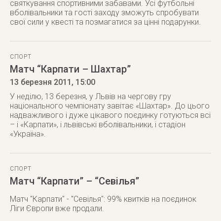
святкування спортивними забавами. Усі футбольні
вболівальники та гості заходу зможуть спробувати
свої сили у квесті та позмагатися за цінні подарунки.
СПОРТ
Матч “Карпати – Шахтар”
13 березня 2011
, 15:00
У неділю, 13 березня, у Львів на чергову гру
національного чемпіонату завітає «Шахтар». До цього
надважливого і дуже цікавого поєдинку готуються всі
– і «Карпати», і львівські вболівальники, і стадіон
«Україна».
СПОРТ
Матч “Карпати” – “Севілья”
Матч "Карпати" - "Севілья": 99% квитків на поєдинок
Ліги Європи вже продали.