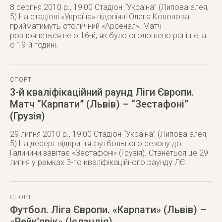
8 серпня 2010 р., 19:00 Стадіон “Україна” (Липова алея,
5) На стадіоні «Україна» підопічні Олега Кононова
прийматимуть столичний «Арсенал». Матч
розпочнеться не о 16-й, як було оголошено раніше, а
о 19-й годині.
СПОРТ
3-й кваліфікаційний раунд Ліги Європи.
Матч “Карпати” (Львів) – “Зестафоні”
(Грузія)
29 липня 2010 р., 19:00 Стадіон “Україна” (Липова алея,
5) На десерт відкриття футбольного сезону до
Галичини завітає «Зестафоні» (Грузія). Станеться це 29
липня у рамках 3-го кваліфікаційного раунду ЛЄ.
СПОРТ
Футбол. Ліга Європи. «Карпати» (Львів) –
«Рейк’явік» (Ісландія)