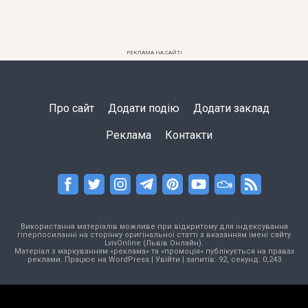
РЕКЛАМА НА САЙТІ
Про сайт
Додати подію
Додати заклад
Реклама
Контакти
Використання матеріалів можливе при відкритому для індексування
гіперпосиланні на сторінку оригінальної статті з вказанням імені сайту
LvivOnline (Львів Онлайн).
Матеріал з маркуванням «реклама» та «промоція» публікується на правах
реклами. Працює на
WordPress
|
Увійти
| запитів: 92, секунд: 0,243