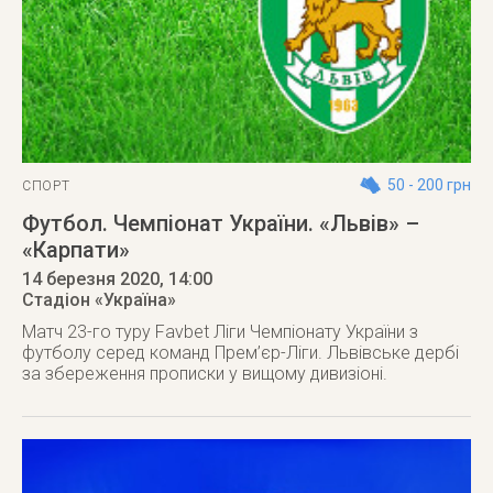
50 - 200 грн
СПОРТ
Футбол. Чемпіонат України. «Львів» –
«Карпати»
14 березня 2020
, 14:00
Стадіон «Україна»
Матч 23-го туру Favbet Ліги Чемпіонату України з
футболу серед команд Прем’єр-Ліги. Львівське дербі
за збереження прописки у вищому дивизіоні.