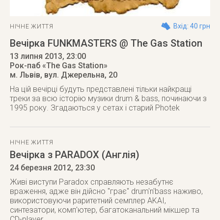
Вхід: 40 грн
НІЧНЕ ЖИТТЯ
Вечірка FUNKMASTERS @ The Gas Station
13 липня 2013
, 23:00
Рок-паб «The Gas Station»
м. Львів
,
вул. Джерельна, 20
На цій вечірці будуть представлені тільки найкращі
треки за всю історію музики drum & bass, починаючи з
1995 року. Згадаються у сетах і старий Photek
НІЧНЕ ЖИТТЯ
Вечірка з PARADOX (Англія)
24 березня 2012
, 23:30
Живі виступи Paradox справляють незабутнє
враження, адже він дійсно "грає" drum'n'bass наживо,
використовуючи раритетний семплер AKAI,
синтезатори, комп'ютер, багатоканальний мікшер та
CD-player