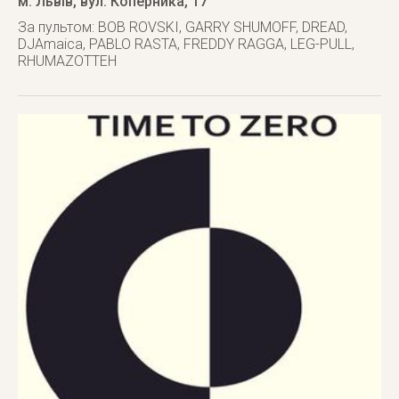
м. Львів
,
вул. Коперника, 17
За пультом: BOB ROVSKI, GARRY SHUMOFF, DREAD,
DJAmaica, PABLO RASTA, FREDDY RAGGA, LEG-PULL,
RHUMAZOTTEH