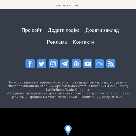
РЕКЛАМА НА САЙТІ
Про сайт
Додати подію
Додати заклад
Реклама
Контакти
Використання матеріалів можливе при відкритому для індексування
гіперпосиланні на сторінку оригінальної статті з вказанням імені сайту
LvivOnline (Львів Онлайн).
Матеріал з маркуванням «реклама» та «промоція» публікується на правах
реклами. Працює на
WordPress
|
Увійти
| запитів: 74, секунд: 0,242