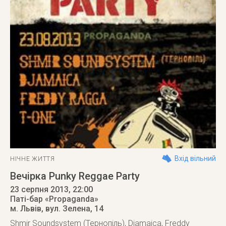
Вхід вільний
НІЧНЕ ЖИТТЯ
Вечірка Punky Reggae Party
23 серпня 2013
, 22:00
Паті-бар «Propaganda»
м. Львів
,
вул. Зелена, 14
Shmir Soundsystem (Тернопіль), Djamaica, Freddy