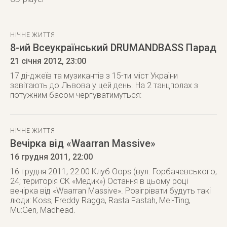
НІЧНЕ ЖИТТЯ
8-ий Всеукраїнський DRUMANDBASS Парад
21 січня 2012
, 23:00
17 ді-джеїв та музикантів з 15-ти міст України
завітають до Львова у цей день. На 2 танцполах з
потужним басом чергуватимуться:
НІЧНЕ ЖИТТЯ
Вечірка від «Waarran Massive»
16 грудня 2011
, 22:00
16 грудня 2011, 22:00 Клуб Oops (вул. Горбачевського,
24; територія СК «Медик») Остання в цьому році
вечірка від «Waarran Massive». Розігрівати будуть такі
люди: Koss, Freddy Ragga, Rasta Fastah, Mel-Ting,
Mu:Gen, Madhead.