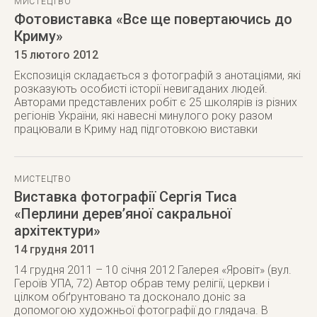
МИСТЕЦТВО
Фотовиставка «Все ще повертаючись до
Криму»
15 лютого 2012
Експозиція складається з фотографій з анотаціями, які
розказують особисті історії невигаданих людей.
Авторами представлених робіт є 25 школярів із різних
регіонів України, які навесні минулого року разом
працювали в Криму над підготовкою виставки
МИСТЕЦТВО
Виставка фотографії Сергія Тиса
«Перлини дерев’яної сакральної
архітектури»
14 грудня 2011
14 грудня 2011 – 10 січня 2012 Галерея «Яровіт» (вул.
Героїв УПА, 72) Автор обрав тему релігії, церкви і
цілком обґрунтовано та досконало доніс за
допомогою художньої фотографії до глядача. В