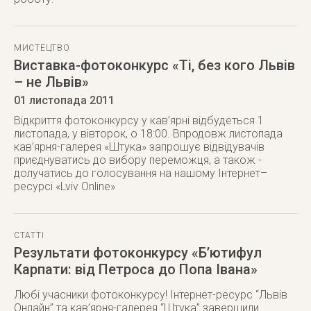
МИСТЕЦТВО
Виставка-фотоконкурс «Ті, без кого Львів
– не Львів»
01 листопада 2011
Відкриття фотоконкурсу у кав’ярні відбудеться 1
листопада, у вівторок, о 18:00. Впродовж листопада
кав’ярня-галерея «Штука» запрошує відвідувачів
приєднуватись до вибору переможця, а також -
долучатись до голосування на нашому Інтернет–
ресурсі «Lviv Online»
СТАТТІ
Результати фотоконкурсу «Б’ютифул
Карпати: від Петроса до Попа Івана»
Любі учасники фотоконкурсу! Інтернет-ресурс “Львів
Онлайн” та кав’ярня-галерея “Штука” завершили