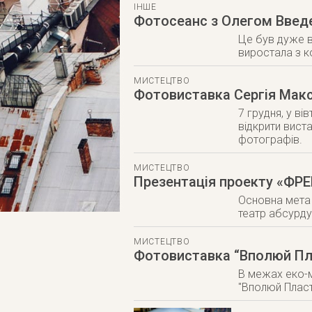
ІНШЕ
Фотосеанс з Олегом Введ
Це був дуже ва
виростала з к
МИСТЕЦТВО
Фотовиставка Сергія Макси
7 грудня, у в
відкрити виста
фотографів.
МИСТЕЦТВО
Презентація проекту «ФР
Основна мета 
театр абсурду
МИСТЕЦТВО
Фотовиставка “Вполюй Пл
В межах еко-м
"Вполюй Пласт