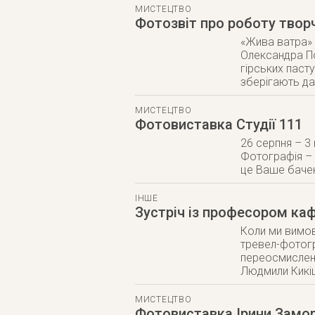
МИСТЕЦТВО
Фотозвіт про роботу творч
«Жива ватра» 
Олександра По
гірських пасту
зберігають д
МИСТЕЦТВО
Фотовиставка Студії 111
26 серпня – 3 
Фотографія – 
це Ваше бачен
ІНШЕ
Зустріч із професором каф
Коли ми вимов
тревел-фотогр
переосмисленн
Людмили Кикі
МИСТЕЦТВО
Фотовиставка Ірини Замо