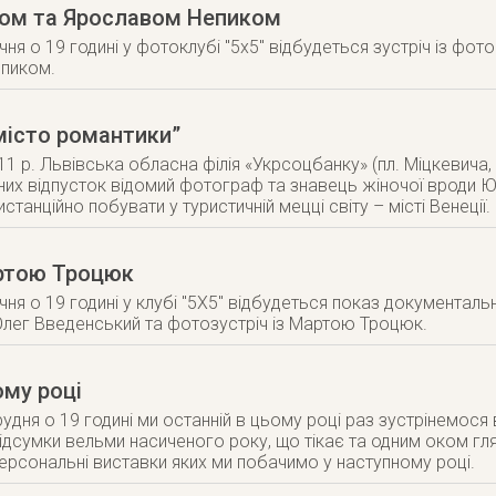
яком та Ярославом Непиком
ічня о 19 годині у фотоклубі "5х5" відбудеться зустріч із ф
пиком.
місто романтики”
11 р. Львівська обласна філія «Укрсоцбанку» (пл. Міцкевича,
яних відпусток відомий фотограф та знавець жіночої вроди 
истанційно побувати у туристичній мецці світу – місті Венеції.
артою Троцюк
ічня о 19 годині у клубі "5Х5" відбудеться показ документал
лег Введенський та фотозустріч із Мартою Троцюк.
ому році
удня о 19 годині ми останній в цьому році раз зустрінемося 
підсумки вельми насиченого року, що тікає та одним оком гл
персональні виставки яких ми побачимо у наступному році.