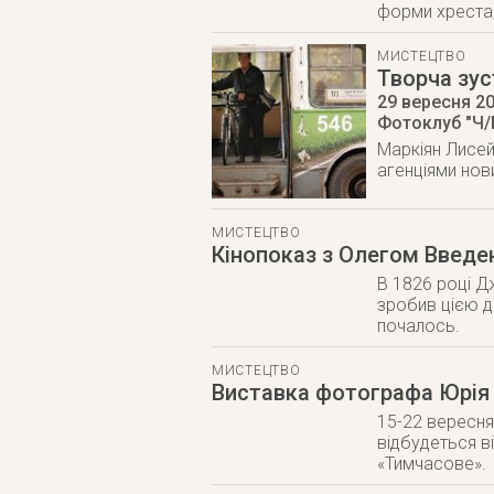
форми хреста,
МИСТЕЦТВО
Творча зус
29 вересня 2
Фотоклуб "Ч/Б
Маркіян Лисей
агенціями нов
МИСТЕЦТВО
Кінопоказ з Олегом Введ
В 1826 році Д
зробив цією д
почалось.
МИСТЕЦТВО
Виставка фотографа Юрія
15-22 вересня 
відбудеться в
«Тимчасове».