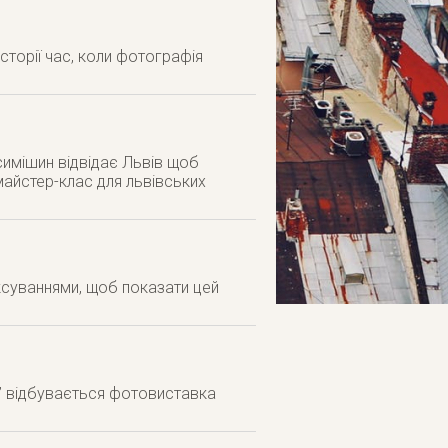
історії час, коли фотографія
симішин відвідає Львів щоб
 майстер-клас для львівських
ксуваннями, щоб показати цей
” відбувається фотовиставка