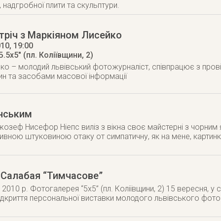
 надгробної плити та скульптури.
тріч з Маркіяном Лисейко
010
, 19:00
.5х5" (пл. Коліївщини, 2)
ко – молодий львівський фотожурналіст, співпрацює з прові
ин та засобами масової інформації
енським
жозеф Нисефор Ніепс виліз з вікна своє майстерні з чорним
ивною штуковиною отаку от симпатичну, як на мене, картинку
 Салабая “Тимчасове”
2010 р. Фотогалерея “5х5” (пл. Коліївщини, 2) 15 вересня, у с
ідкриття персональної виставки молодого львівського фот