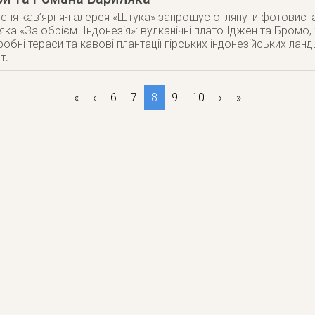
есня кав’ярня-галерея «Штука» запрошує оглянути фотовист
ка «За обрієм. Індонезія»: вулканічні плато Іджен та Бромо
робні тераси та кавові плантації гірських індонезійських лан
т.
«
‹
6
7
8
9
10
›
»