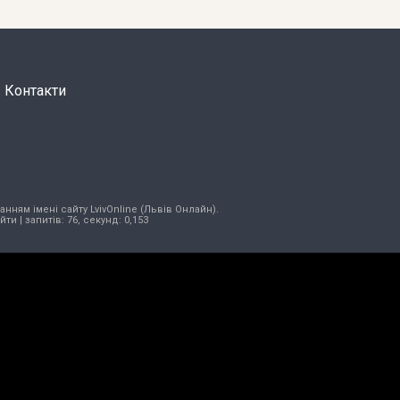
Контакти
нням імені сайту LvivOnline (Львів Онлайн).
ійти
| запитів: 76, секунд: 0,153