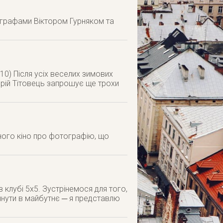
отографами Віктором Гурняком та
 10) Після усіх веселих зимових
Юрій Тітовець запрошує ще трохи
ьного кіно про фотографію, що
в клубі 5х5. Зустрінемося для того,
янути в майбутнє ─ я представлю