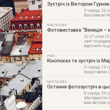
Зустріч із Віктором Гурн
У середу 26 с
Ярославом Не
МИСТЕЦТВО
Фотовиставка “Венеція – 
20-27 січня 20
свят та різдв
відпочити та д
ІНШЕ
Кінопоказ та зустріч із М
У середу 19 с
представляє О
МИСТЕЦТВО
Остання фотозустріч в ць
В середу 29 гр
аби підвести 
вам авторів, 