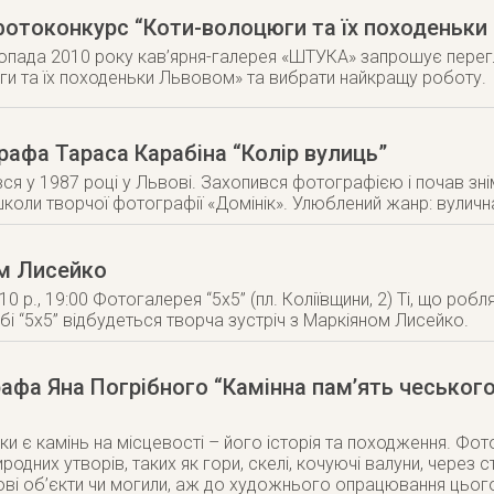
фотоконкурс “Коти-волоцюги та їх походеньки
топада 2010 року кав’ярня-галерея «ШТУКА» запрошує перегл
и та їх походеньки Львовом» та вибрати найкращу роботу.
рафа Тараса Карабіна “Колір вулиць”
ся у 1987 році у Львові. Захопився фотографією і почав знім
 школи творчої фотографії «Домінік». Улюблений жанр: вули
ом Лисейко
0 р., 19:00 Фотогалерея “5х5” (пл. Коліївщини, 2) Ті, що роб
убі “5х5” відбудеться творча зустріч з Маркіяном Лисейко.
афа Яна Погрібного “Камінна пам’ять чеськог
и є камінь на місцевості – його історія та походження. Фото
иродних утворів, таких як гори, скелі, кочуючі валуни, через 
тові об’єкти чи могили, аж до художнього опрацювання цьог