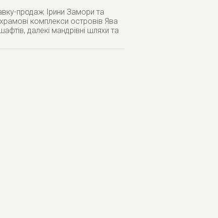
авку-продаж Ірини Замори та
, храмові комплекси островів Ява
дшафтів, далекі мандрівні шляхи та