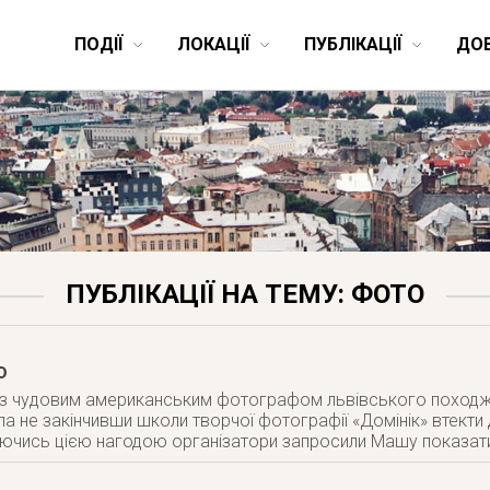
ПОДІЇ
ЛОКАЦІЇ
ПУБЛІКАЦІЇ
ДО
ПУБЛІКАЦІЇ НА ТЕМУ: ФОТО
ю
 з чудовим американським фотографом львівського походж
ла не закінчивши школи творчої фотографії «Домінік» втекти
уючись цією нагодою організатори запросили Машу показати с