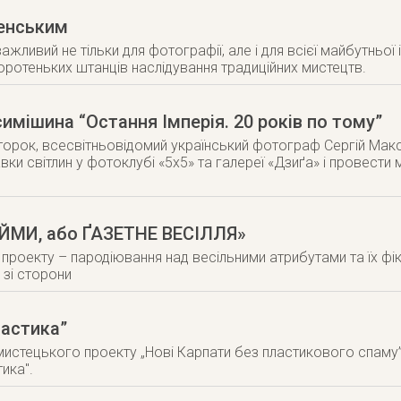
енським
жливий не тільки для фотографії, але і для всієї майбутньої 
оротеньких штанців наслідування традиційних мистецтв.
мішина “Остання Імперія. 20 років по тому”
івторок, всесвітньовідомий український фотограф Сергій Мак
вки світлин у фотоклубі «5х5» та галереї «Дзиґа» і провести
ЕЙМИ, або ҐАЗЕТНЕ ВЕСІЛЛЯ»
проекту – пародіювання над весільними атрибутами та їх фі
 зі сторони
астика”
истецького проекту „Нові Карпати без пластикового спаму
ика".