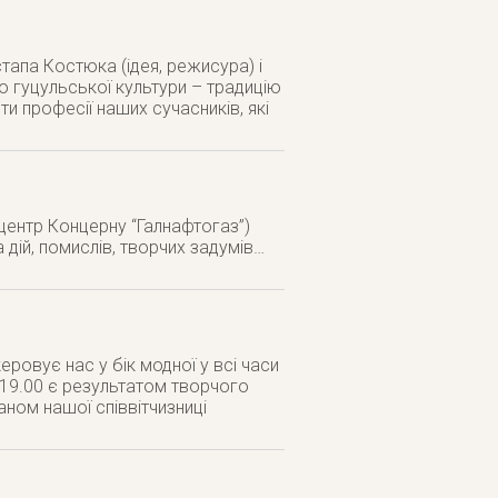
тапа Костюка (ідея, режисура) і
 гуцульської культури – традицію
ти професії наших сучасників, які
й центр Концерну “Галнафтогаз”)
дій, помислів, творчих задумів…
ровує нас у бік модної у всі часи
 19.00 є результатом творчого
ном нашої співвітчизниці