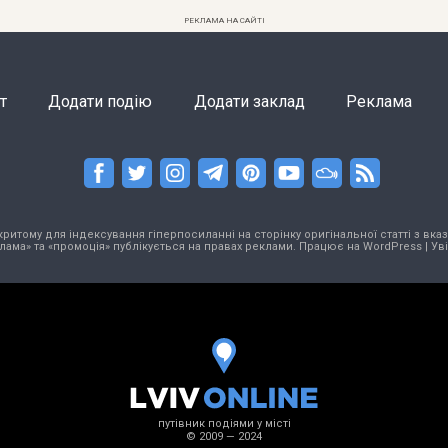
РЕКЛАМА НА САЙТІ
т
Додати подію
Додати заклад
Реклама
тому для індексування гіперпосиланні на сторінку оригінальної статті з вказа
лама» та «промоція» публікується на правах реклами. Працює на
WordPress
|
Ув
путівник подіями у місті
© 2009 — 2024