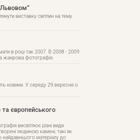
 Львовом”
янути виставку світлин на тему
ати в році так 2007. В 2008 - 2009
чна жанрова фотографія.
лять новини. У середу 29 вересня о
о та європейського
графія висвітлює різні види
створені людиною камені, такі як
о найдавнішого матеріалу до