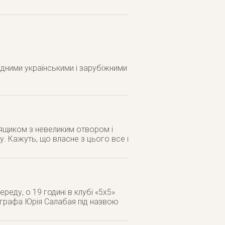
дними українськими і зарубіжними
 ящиком з невеликим отвором і
. Кажуть, що власне з цього все і
ереду, о 19 годині в клубі «5х5»
ографа Юрія Салабая під назвою