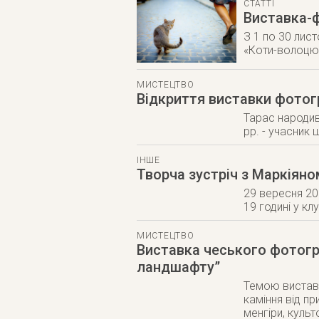
СТАТТІ
Виставка-
З 1 по 30 лис
«Коти-волоцюг
МИСТЕЦТВО
Відкриття виставки фотог
Тарас народив
рр. - учасник
ІНШЕ
Творча зустріч з Маркіян
29 вересня 201
19 годині у кл
МИСТЕЦТВО
Виставка чеського фотогр
ландшафту”
Темою виставк
каміння від пр
менгіри, куль