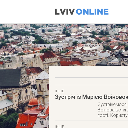
ІНШЕ
Зустріч із Марією Воіново
Зустрінемося
Воінова встиг
гості. Корист
ІНШЕ