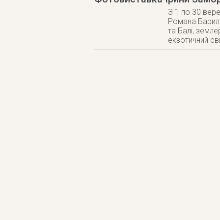
З 1 по 30 вер
Романа Бариля
та Балі, земле
екзотичний сві