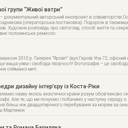
ої групи “Живої ватри”
– документальний авторський кінопроект в співавторстві Ос
зднякова (операторська постановка). Подорож в таємницю
хів. Художня розповідь про світогляд, спосіб життя та секре
авнє полонинське ремесло.
вересня 2010 р. Галерея “Яровіт” (вул.Героїв Упа 72, офісни
це ваша уява і свобода творчості! Фотографія – це свобода 
ня спійманої миті.
едри дизайну інтер’єру із Коста-Ріки
ляємо назву якоїсь екзотичної країни розум обов’язково ске
афії. Але те, що ми почуємо і побачимо у наступну середу о
я більш ніж двадцятирічного перебування за морем за океа
ш-Мартинюк
ри та Романа Бариляка