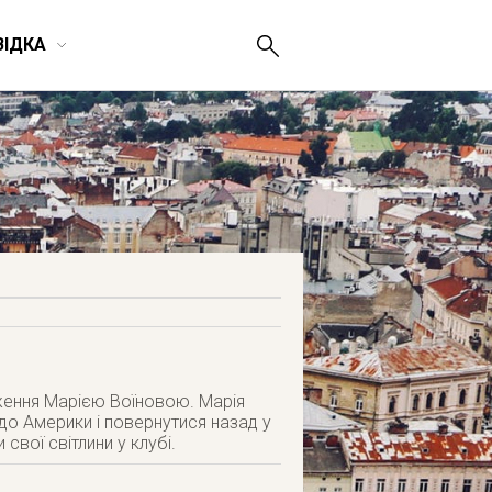
ВІДКА
ення Марією Воїновою. Марія
 до Америки і повернутися назад у
вої світлини у клубі.