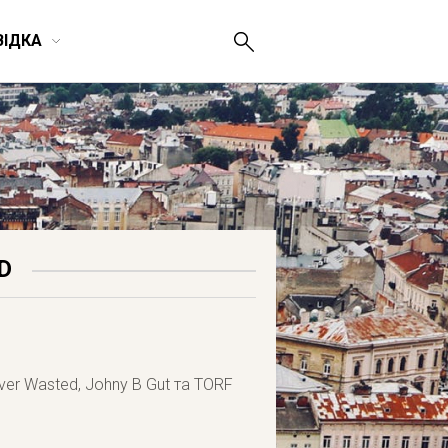
ВІДКА
D
ever Wasted, Johny B Gut та TORF