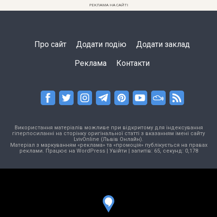
РЕКЛАМА НА САЙТІ
Про сайт
Додати подію
Додати заклад
Реклама
Контакти
Використання матеріалів можливе при відкритому для індексування
гіперпосиланні на сторінку оригінальної статті з вказанням імені сайту
LvivOnline (Львів Онлайн).
Матеріал з маркуванням «реклама» та «промоція» публікується на правах
реклами. Працює на
WordPress
|
Увійти
| запитів: 65, секунд: 0,178