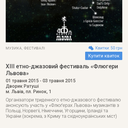
Квитки: 50 грн
МУЗИКА
,
ФЕСТИВАЛІ
Купити квиток
ХІІІ етно-джазовий фестиваль «Флюгери
Львова»
01 травня 2015
- 03 травня 2015
Дворик Ратуші
м. Львів
,
пл. Ринок, 1
Організатори триденного етно-джазового фестивалю
анонсують участь у «Флюґерах Львова» музикантів з
Польщі, Норвегії, Німеччини, Угорщини, Ірландії та
України (зокрема, з Криму та східноукраїнських міст)