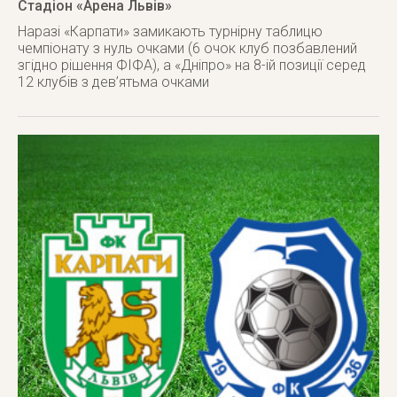
Стадіон «Арена Львів»
Наразі «Карпати» замикають турнірну таблицю
чемпіонату з нуль очками (6 очок клуб позбавлений
згідно рішення ФІФА), а «Дніпро» на 8-ій позиції серед
12 клубів з дев’ятьма очками