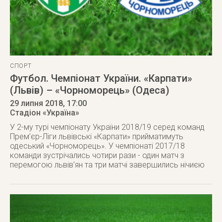
СПОРТ
Футбол. Чемпіонат України. «Карпати»
(Львів) – «Чорноморець» (Одеса)
29 липня 2018
, 17:00
Стадіон «Україна»
У 2-му турі чемпіонату України 2018/19 серед команд
Прем’єр-Ліги львівські «Карпати» прийматимуть
одеський «Чорноморець». У чемпіонаті 2017/18
команди зустрічались чотири рази - один матч з
перемогою львів’ян та три матчі завершились нічиєю