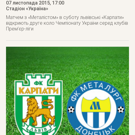
07 листопада 2015
, 17:00
Стадіон «Україна»
Матчем з «Металістом» в суботу львівські «Карпати»
відкриють друге коло Чемпіонату України серед клубів
Прем’єр-ліги