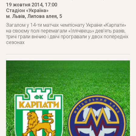
19 жовтня 2014
, 17:00
Стадіон «Україна»
м. Львів
,
Липова алея, 5
Загалом у 14-ти матчах чемпіонату України «Карпати»
на своєму полі перемагали «Іллічівець» дев’ять разів,
тричі грали внічию і двічі програвали у двох попередніх
сезонах