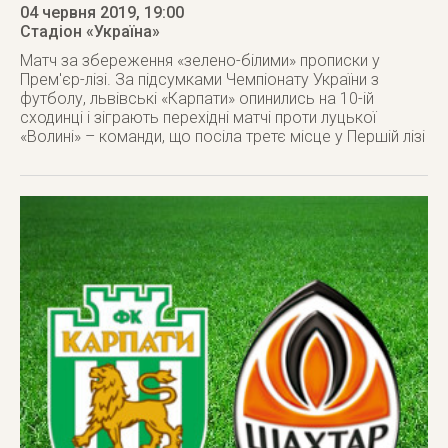
04 червня 2019
, 19:00
Стадіон «Україна»
Матч за збереження «зелено-білими» прописки у
Прем'єр-лізі. За підсумками Чемпіонату України з
футболу, львівські «Карпати» опинились на 10-ій
сходинці і зіграють перехідні матчі проти луцької
«Волині» – команди, що посіла третє місце у Першій лізі