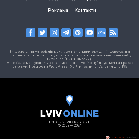
Реклама
Контакти
Використання матеріалів можливе при відкритому для індексування
гіперпосиланні на сторінку оригінальної статті з вказанням імені сайту
LvivOnline (Львів Онлайн).
Матеріал з маркуванням «реклама» та «промоція» публікується на правах
реклами. Працює на
WordPress
|
Увійти
| запитів: 72, секунд: 0,195
путівник подіями у місті
© 2009 — 2024