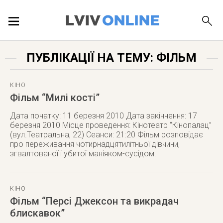
ПОДІЇ
ПУБЛІКАЦІЇ НА ТЕМУ: ФІЛЬМ
ЛОКАЦІЇ
КІНО
Фільм “Милі кості”
Дата початку: 11 березня 2010 Дата закінчення: 17
ПУБЛІКАЦІЇ
березня 2010 Місце проведення: Кінотеатр “Кінопалац”
(вул.Театральна, 22) Сеанси: 21:20 Фільм розповідає
про переживання чотирнадцятилітньої дівчини,
згвалтованої і убитої маніяком-сусідом.
ДОВІДКА
КІНО
Фільм “Персі Джексон та викрадач
блискавок”