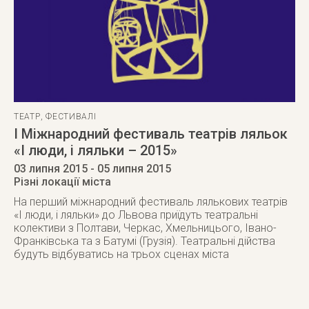
ТЕАТР
,
ФЕСТИВАЛІ
І Міжнародний фестиваль театрів ляльок
«І люди, і ляльки – 2015»
03 липня 2015
- 05 липня 2015
Різні локації міста
На перший міжнародний фестиваль лялькових театрів
«І люди, і ляльки» до Львова приїдуть театральні
колективи з Полтави, Черкас, Хмельницього, Івано-
Франківська та з Батумі (Грузія). Театральні дійства
будуть відбуватись на трьох сценах міста