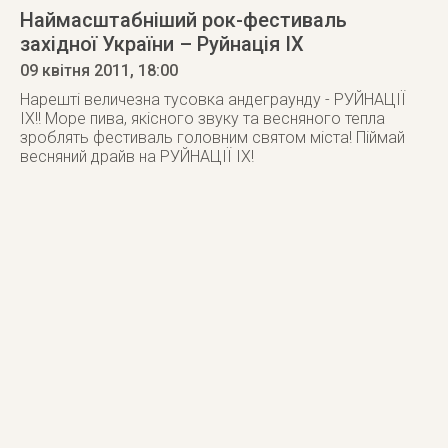
Наймасштабніший рок-фестиваль
західної України – Руйнація ІХ
09 квітня 2011
, 18:00
Нарешті величезна тусовка андеграунду - РУЙНАЦІЇ
ІХ!! Море пива, якісного звуку та весняного тепла
зроблять фестиваль головним святом міста! Піймай
весняний драйв на РУЙНАЦІЇ ІХ!