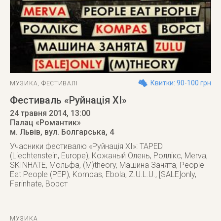
Квитки: 90-100 грн
МУЗИКА
,
ФЕСТИВАЛІ
Фестиваль «Руйнація ХІ»
24 травня 2014
, 13:00
Палац «Романтик»
м. Львів
,
вул. Болгарська, 4
Учасники фестивалю «Руйнація ХІ»: TAPED
(Liechtenstein, Еurope), Кожаный Олень, Роллікс, Merva,
SKINHATE, Мольфа, (M)theory, Машина Занята, People
Eat People (PEP), Kompas, Ebola, Z.U.L.U., [SALE]only,
Farinhate, Ворст
МУЗИКА