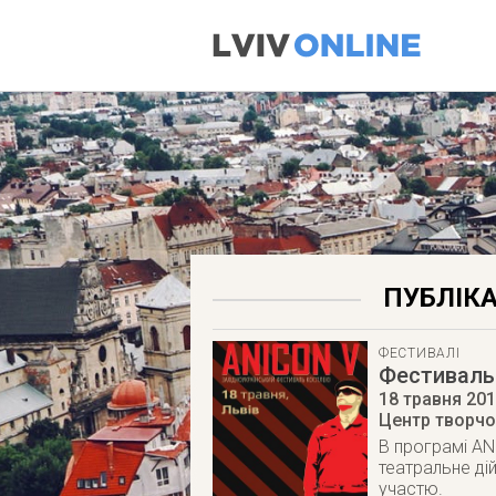
ПУБЛІКА
ФЕСТИВАЛІ
Фестиваль
18 травня 20
Центр творчос
В програмі AN
театральне ді
участю.