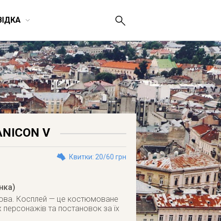
ВІДКА
ANICON V
Квитки: 20/60 грн
нка)
вова. Косплей — це костюмоване
х персонажів та постановок за їх