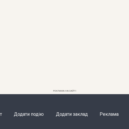
РЕКЛАМА НА САЙТІ
т
Додати подію
Додати заклад
Реклама