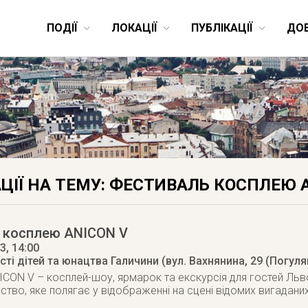
ПОДІЇ
ЛОКАЦІЇ
ПУБЛІКАЦІЇ
ДО
ЦІЇ НА ТЕМУ: ФЕСТИВАЛЬ КОСПЛЕЮ 
 косплею ANICON V
13
, 14:00
ті дітей та юнацтва Галичини (вул. Вахнянина, 29 (Погуля
ICON V – косплей-шоу, ярмарок та екскурсія для гостей Ль
йство, яке полягає у відображенні на сцені відомих вигадани